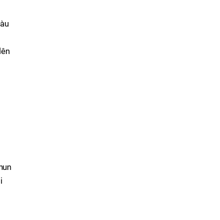
màu
lên
hun
i