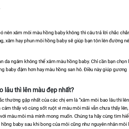
?
có nên xăm môi màu hồng baby không thì câu trả lời chắc chắ
ắng, xăm hay phun môi hồng baby sẽ giúp bạn tôn lên đường né
ạn da ngăm không thể xăm màu hồng baby. Chỉ cần bạn chọn 
ng baby đậm hơn hay màu hồng san hô. Điều này giúp gương
lâu thì lên màu đẹp nhất?
c thường gặp nhất của các chị em là “xăm môi bao lâu thì lên
 cảm thấy vô cùng sốt ruột vì màu môi mãi vẫn chưa thấy lên,
g với màu môi mà mình mong muốn. Chúng ta hãy cùng tìm hiể
u hồng baby sau khi bong của môi cũng như nguyên nhân môi 