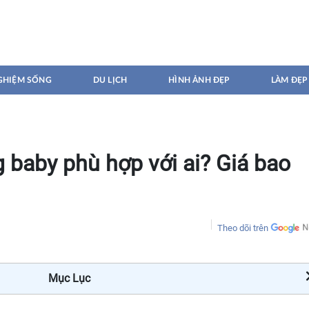
GHIỆM SỐNG
DU LỊCH
HÌNH ẢNH ĐẸP
LÀM ĐẸP
baby phù hợp với ai? Giá bao
Theo dõi trên
Mục Lục