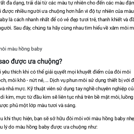
t đa dạng, trải dài từ các màu tự nhiên cho đến các màu đậ
i được nhiều người ưa chuộng hơn hẳn vì độ tự nhiên của màu
y là cách nhanh nhất để có vẻ đẹp tươi trẻ, thanh khiết và đ
người. Sau đây, chúng ta hãy cùng nhau tìm hiểu về xăm môi 
 môi màu hồng baby
 sao được ưa chuộng?
 yêu thích khi có thể giải quyết mọi khuyết điểm của đôi môi
h, môi khô - nứt nẻ, … Dịch vụ phun môi sử dụng thiết bị với 
 và nhả mực. Kỹ thuật viên sử dụng tay nghề chuyên nghiệp củ
 di kim, mực từ đầu kim sẽ liên tục nhả trên bề mặt môi, luồng
được phủ một lớp màu tươi và sáng.
 khi thực hiện, bạn sẽ sở hữu đôi môi với màu hồng baby nh
hiều lý do màu hồng baby được ưa chuộng như: