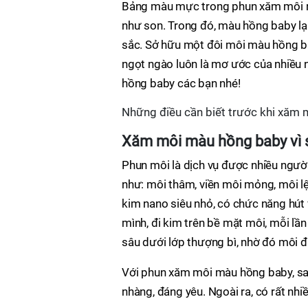
Bảng màu mực trong phun xăm môi rấ
như son. Trong đó, màu hồng baby lạ
sắc. Sở hữu một đôi môi màu hồng bab
ngọt ngào luôn là mơ ước của nhiều 
hồng baby các bạn nhé!
Những điều cần biết trước khi xăm
Xăm môi màu hồng baby vì
Phun môi là dịch vụ được nhiều người
như: môi thâm, viền môi mỏng, môi lệc
kim nano siêu nhỏ, có chức năng hút
mình, đi kim trên bề mặt môi, mỗi lần
sâu dưới lớp thượng bì, nhờ đó môi 
Với phun xăm môi màu hồng baby, sau
nhàng, đáng yêu. Ngoài ra, có rất n