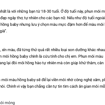
ất là với những bạn từ 18-30 tuổi. Ở độ tuổi này, phun môi 
đẹp ngây thơ, tự nhiên cho các bạn nữ. Nếu như độ tuổi ngoài
i hồng baby nhưng lưu ý chọn màu mực đậm hơn để màu môi 
già”.
 xỉn màu, đã từng thử quả rất nhiều loại son dưỡng khác nhau
n môi hồng baby chính là cứu tính cho chị em. Phun môi màu
ng lại đôi môi hồng hào tự nhiên mà còn giúp khử thâm, cân
 môi màu hồng baby sẽ để lại viền môi nhờ công nghệ xăm, p
môi. Chính vì vậy bạn chẳng cần tự tin tìm cách ăn gian môi mỗ
môi mỏng