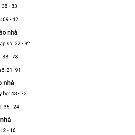
 38 - 83
: 69 - 42
vào nhà
ặp số: 32 - 82
: 38 - 78
số: 21- 91
o nhà
 bộ: 43 - 73
: 35 - 24
 nhà
 12 - 16