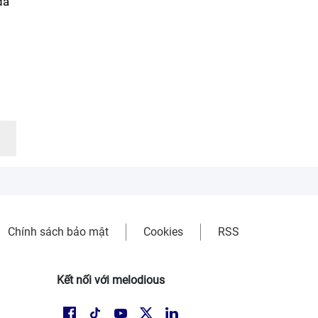
đã
Chính sách bảo mật
Cookies
RSS
Kết nối với melodious