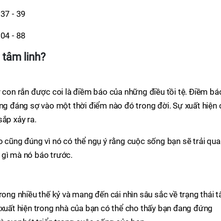
 37 - 39
 04 - 88
 tâm linh?
y con rắn được coi là điềm báo của những điều tồi tệ. Điềm bá
ống đáng sợ vào một thời điểm nào đó trong đời. Sự xuất hiện
sắp xảy ra.
o cũng đúng vì nó có thể ngụ ý rằng cuộc sống bạn sẽ trải qua
 gì mà nó báo trước.
rong nhiều thế kỷ và mang đến cái nhìn sâu sắc về trạng thái 
 xuất hiện trong nhà của bạn có thể cho thấy bạn đang đứng