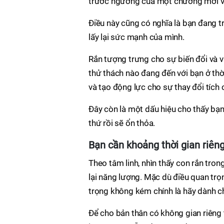
trước ngưỡng của một chương mới và
Điều này cũng có nghĩa là bạn đang tr
lấy lại sức mạnh của mình.
Rắn tượng trưng cho sự biến đổi và vư
thử thách nào đang đến với bạn ở thờ
và tạo động lực cho sự thay đổi tích 
Đây còn là một dấu hiệu cho thấy bạn 
thứ rồi sẽ ổn thỏa.
Bạn cần khoảng thời gian riêng
Theo tâm linh, nhìn thấy con rắn tr
lại năng lượng. Mặc dù điều quan trọ
trọng không kém chính là hãy dành ch
Để cho bản thân có không gian riêng t