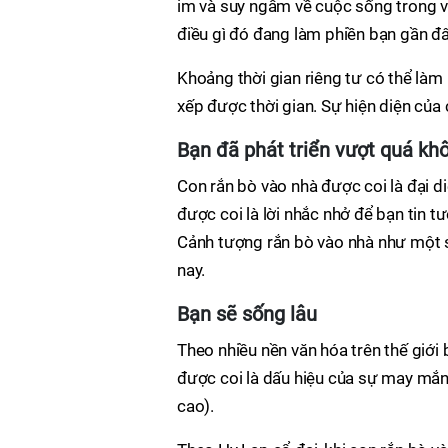
im và suy ngẫm về cuộc sống trong và
điều gì đó đang làm phiền bạn gần đâ
Khoảng thời gian riêng tư có thể làm
xếp được thời gian. Sự hiện diện của 
Bạn đã phát triển vượt quá khô
Con rắn bò vào nhà được coi là đại d
được coi là lời nhắc nhở để bạn tin 
Cảnh tượng rắn bò vào nhà như một s
nay.
Bạn sẽ sống lâu
Theo nhiều nền văn hóa trên thế giới
được coi là dấu hiệu của sự may mắn
cao).