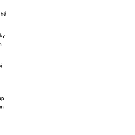
thể
 kỳ
n
i
ạp
an
i