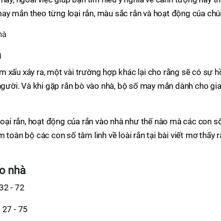
ay mắn theo từng loại rắn, màu sắc rắn và hoạt động của chú
hà
n
 xấu xảy ra, một vài trường hợp khác lại cho rằng sẽ có sự h
 người. Và khi gặp rắn bò vào nhà, bộ số may mắn dành cho gi
 loại rắn, hoạt động của rắn vào nhà như thế nào mà các con s
 toàn bộ các con số tâm linh về loài rắn tại bài viết mơ thấy 
o nhà
32 - 72
 27 - 75