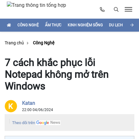
CÔNG NGHỆ
ẨM THỰC
KINH NGHIỆM SỐNG
DU LỊCH
HÌNH
Trang chủ
Công Nghệ
7 cách khắc phục lỗi
Notepad không mở trên
Windows
Katan
22:00 04/06/2024
Theo dõi trên