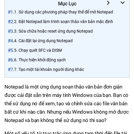
Mục Lục
#1.
1. Sử dụng các phương pháp thay thế để mở Notepad
#2.
2. Đặt Notepad làm trình soạn thảo văn bản mặc định
#3.
3. Sửa chữa hoặc reset ứng dụng Notepad
#4.
4. Cài đặt lại ứng dụng Notepad
#5.
5. Chạy quét SFC và DISM
#6.
6. Thực hiện khởi động sạch
#7.
7. Tạo một tài khoản người dùng khác
Notepad là một ứng dụng soạn thảo văn bản đơn giản
được cài đặt sẵn trên máy tính Windows của bạn. Bạn có
thể sử dụng nó để xem, tạo và chỉnh sửa các file văn bản
bất cứ khi nào cần. Nhưng nếu Windows không mở được
Notepad và bạn không thể sử dụng nó thì sao?
Một số yếu tố, từ trục trặc ứng dụng tạm thời đến file tài