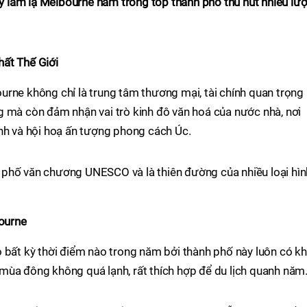
lấy làm lạ Melbourne nằm trong top thành phố thu hút nhiều lượ
ất Thế Giới
rne không chỉ là trung tâm thương mại, tài chính quan trọng
g mà còn đảm nhận vai trò kinh đô văn hoá của nước nhà, nơi
nh và hội hoạ ấn tượng phong cách Úc.
phố văn chương UNESCO và là thiên đường của nhiều loại hìn
bourne
 bất kỳ thời điểm nào trong năm bởi thành phố này luôn có kh
mùa đông không quá lạnh, rất thích hợp để du lịch quanh năm