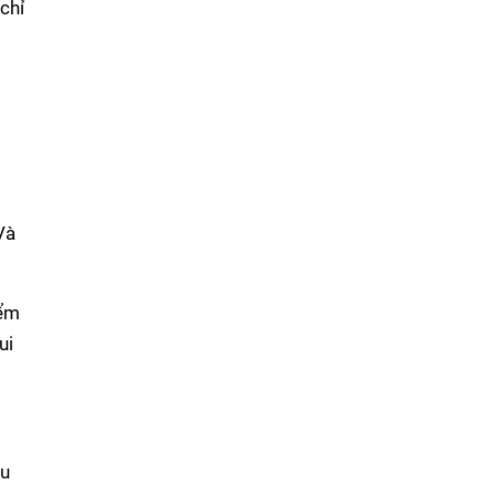
chỉ
Và
iểm
ui
ầu