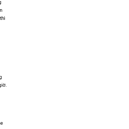
g
n
thì
g
iờ.
ne