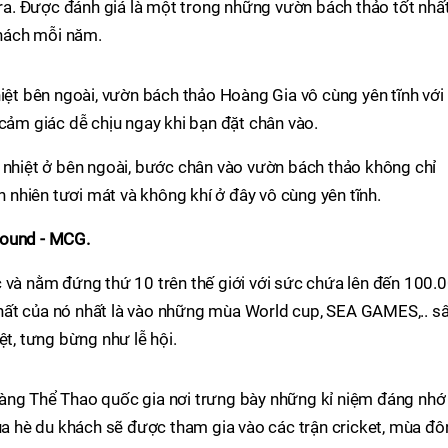
a. Được đánh giá là một trong những vườn bách thảo tốt nhấ
khách mỗi năm.
hiệt bên ngoài, vườn bách thảo Hoàng Gia vô cùng yên tĩnh với
 cảm giác dễ chịu ngay khi bạn đặt chân vào.
 nhiệt ở bên ngoài, bước chân vào vườn bách thảo không chỉ
nhiên tươi mát và không khí ở đây vô cùng yên tĩnh.
round - MCG.
 và nằm đứng thứ 10 trên thế giới với sức chứa lên đến 100.
hất của nó nhất là vào những mùa World cup, SEA GAMES,.. s
ệt, tưng bừng như lễ hội.
àng Thể Thao quốc gia nơi trưng bày những kỉ niệm đáng nhớ
mùa hè du khách sẽ được tham gia vào các trận cricket, mùa đ