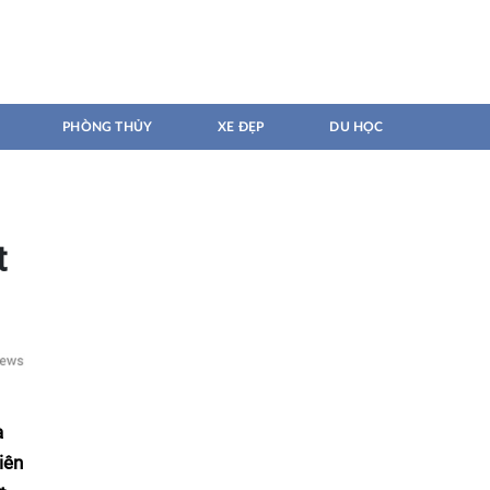
PHÒNG THỦY
XE ĐẸP
DU HỌC
t
a
iên