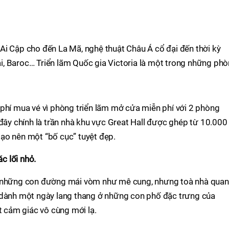
Ai Cập cho đến La Mã, nghệ thuật Châu Á cổ đại đến thời kỳ
, Baroc… Triển lãm Quốc gia Victoria là một trong những ph
 phí mua vé vì phòng triển lãm mở cửa miễn phí với 2 phòng
 đây chính là trần nhà khu vực Great Hall được ghép từ 10.000
ạo nên một “bố cục” tuyệt đẹp.
c lối nhỏ
.
à những con đường mái vòm như mê cung, nhưng toà nhà qua
 dành một ngày lang thang ở những con phố đặc trưng của
cảm giác vô cùng mới lạ.