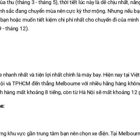
a thu (tháng 3 - tháng 5), thời tiết lúc này là dễ chịu nhất, nắn
cảnh sắc đang chuyển mùa nên cực kỳ thơ mộng. Nhưng nếu bạ
 bạn hoặc muốn tiết kiệm chi phí nhất cho chuyến đi của mình 
 - tháng 12).
hanh nhất và tiện lợi nhất chính là máy bay. Hiện nay tại Việt
Nội và TPHCM đến thẳng Melbourne với nhiều hãng hàng khôn
h hàng mất khoảng 8 tiếng, còn từ Hà Nội sẽ mất khoảng 12 g
e:
ững khu vực gần trung tâm bạn nên chọn xe điện. Tại Melbour