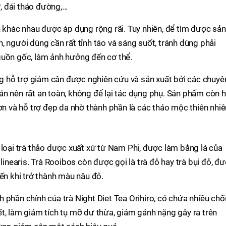
đái tháo đường,...
n khác nhau được áp dụng rộng rãi. Tuy nhiên, để tìm được sản
, người dùng cần rất tỉnh táo và sáng suốt, tránh dùng phải
guồn gốc, làm ảnh hưởng đến cơ thể.
ống hỗ trợ giảm cân được nghiên cứu và sản xuất bởi các chuyê
n nên rất an toàn, không để lại tác dụng phụ. Sản phẩm còn 
ơn và hỗ trợ đẹp da nhờ thành phần là các thảo mộc thiên nhiê
 loại trà thảo dược xuất xứ từ Nam Phi, được làm bằng lá của
 linearis. Trà Rooibos còn được gọi là trà đỏ hay trà bụi đỏ, đ
ến khi trở thành màu nâu đỏ.
 phần chính của trà Night Diet Tea Orihiro, có chứa nhiều ch
t, làm giảm tích tụ mỡ dư thừa, giảm gánh nặng gây ra trên