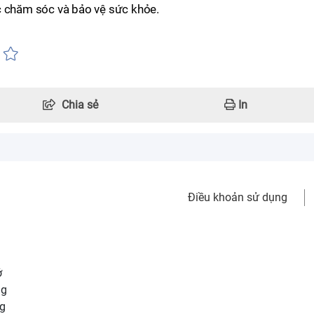
c chăm sóc và bảo vệ sức khỏe.
Chia sẻ
In
Điều khoản sử dụng
ở
ng
ng