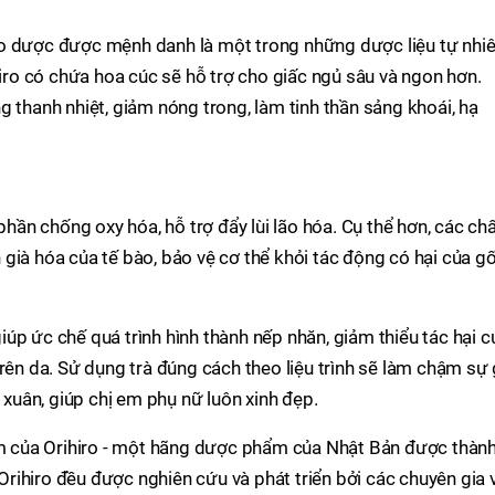
ảo dược được mệnh danh là một trong những dược liệu tự nhi
hiro có chứa hoa cúc sẽ hỗ trợ cho giấc ngủ sâu và ngon hơn.
g thanh nhiệt, giảm nóng trong, làm tinh thần sảng khoái, hạ
phần chống oxy hóa, hỗ trợ đẩy lùi lão hóa. Cụ thể hơn, các ch
già hóa của tế bào, bảo vệ cơ thể khỏi tác động có hại của g
 giúp ức chế quá trình hình thành nếp nhăn, giảm thiểu tác hại c
rên da. Sử dụng trà đúng cách theo liệu trình sẽ làm chậm sự 
h xuân, giúp chị em phụ nữ luôn xinh đẹp.
hẩm của Orihiro - một hãng dược phẩm của Nhật Bản được thàn
rihiro đều được nghiên cứu và phát triển bởi các chuyên gia 