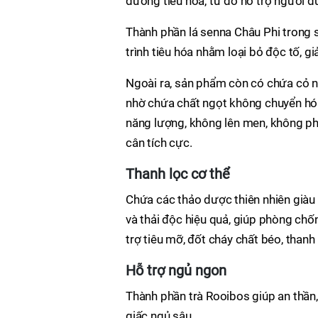
đường tiêu hóa, từ đó hỗ trợ người 
Thành phần lá senna Châu Phi trong s
trình tiêu hóa nhằm loại bỏ độc tố, g
Ngoài ra, sản phẩm còn có chứa cỏ ng
nhờ chứa chất ngọt không chuyển hóa 
năng lượng, không lên men, không ph
cân tích cực.
Thanh lọc cơ thể
Chứa các thảo dược thiên nhiên giàu c
và thải độc hiệu quả, giúp phòng ch
trợ tiêu mỡ, đốt cháy chất béo, thanh 
Hỗ trợ ngủ ngon
Thành phần trà Rooibos giúp an thần, 
giấc ngủ sâu.