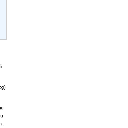
p
ải
hụ
âu
ì,