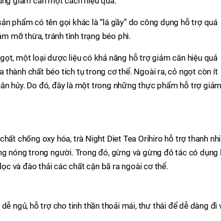
dùng giảm cân một cách hiệu quả.
ản phẩm có tên gọi khác là “lá gầy” do công dụng hỗ trợ quá
iảm mỡ thừa, tránh tình trạng béo phì.
ọt, một loại dược liệu có khả năng hỗ trợ giảm cân hiệu quả
thành chất béo tích tụ trong cơ thể. Ngoài ra, cỏ ngọt còn ít
ân hủy. Do đó, đây là một trong những thực phẩm hỗ trợ giả
hất chống oxy hóa, trà Night Diet Tea Orihiro hỗ trợ thanh nhi
ống nóng trong người. Trong đó, gừng và gừng đỏ tác có dụng
lọc và đào thải các chất cặn bã ra ngoài cơ thể.
dễ ngủ, hỗ trợ cho tinh thần thoải mái, thư thái để dễ dàng đi