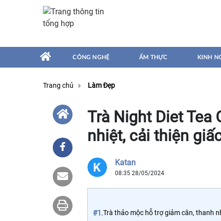
CÔNG NGHỆ
ẨM THỰC
KINH N
Trang chủ
Làm Đẹp
Trà Night Diet Tea 
nhiệt, cải thiện gi
Katan
08:35 28/05/2024
#1.
Trà thảo mộc hỗ trợ giảm cân, thanh n