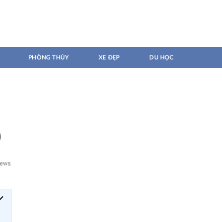
PHÒNG THỦY
XE ĐẸP
DU HỌC
)