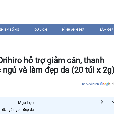
GHIỆM SỐNG
DU LỊCH
HÌNH ẢNH ĐẸP
LÀM ĐẸP
Orihiro hỗ trợ giảm cân, thanh
ấc ngủ và làm đẹp da (20 túi x 2g
Theo dõi trên
Mục Lục
hiệt, ngủ ngon, đẹp da