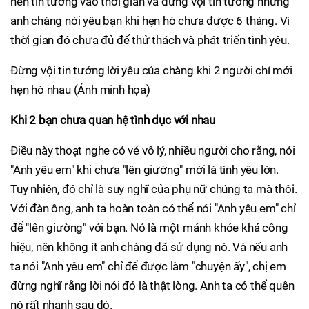
nên tin tưởng vào thời gian và đừng vội tin tưởng những
anh chàng nói yêu bạn khi hẹn hò chưa được 6 tháng. Vì
thời gian đó chưa đủ để thử thách và phát triển tình yêu.
Đừng vội tin tưởng lời yêu của chàng khi 2 người chỉ mới
hẹn hò nhau (Ảnh minh họa)
Khi 2 bạn chưa quan hệ tình dục với nhau
Điều này thoạt nghe có vẻ vô lý, nhiều người cho rằng, nói
"Anh yêu em" khi chưa "lên giường" mới là tình yêu lớn.
Tuy nhiên, đó chỉ là suy nghĩ của phụ nữ chúng ta mà thôi.
Với đàn ông, anh ta hoàn toàn có thể nói "Anh yêu em" chỉ
để "lên giường" với bạn. Nó là một mánh khóe khá công
hiệu, nên không ít anh chàng đã sử dụng nó. Và nếu anh
ta nói "Anh yêu em" chỉ để được làm "chuyện ấy", chị em
đừng nghĩ rằng lời nói đó là thật lòng. Anh ta có thể quên
nó rất nhanh sau đó.