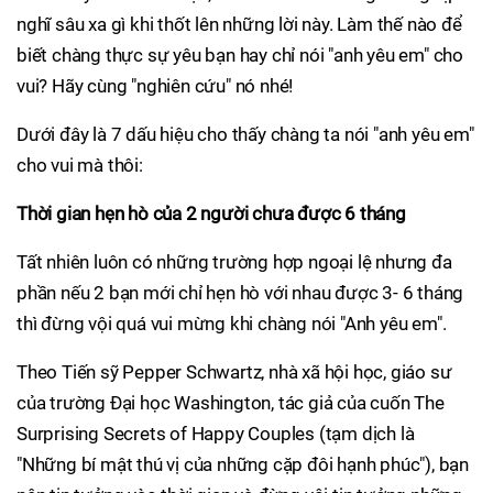
nghĩ sâu xa gì khi thốt lên những lời này. Làm thế nào để
biết chàng thực sự yêu bạn hay chỉ nói "anh yêu em" cho
vui? Hãy cùng "nghiên cứu" nó nhé!
Dưới đây là 7 dấu hiệu cho thấy chàng ta nói "anh yêu em"
cho vui mà thôi:
Thời gian hẹn hò của 2 người chưa được 6 tháng
Tất nhiên luôn có những trường hợp ngoại lệ nhưng đa
phần nếu 2 bạn mới chỉ hẹn hò với nhau được 3- 6 tháng
thì đừng vội quá vui mừng khi chàng nói "Anh yêu em".
Theo Tiến sỹ Pepper Schwartz, nhà xã hội học, giáo sư
của trường Đại học Washington, tác giả của cuốn The
Surprising Secrets of Happy Couples (tạm dịch là
"Những bí mật thú vị của những cặp đôi hạnh phúc"), bạn