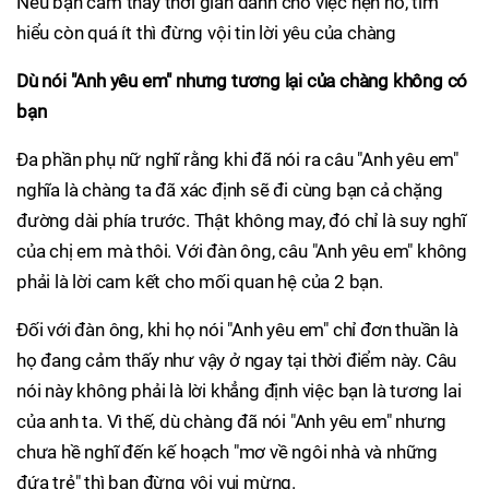
Nếu bạn cảm thấy thời gian dành cho việc hẹn hò, tìm
hiểu còn quá ít thì đừng vội tin lời yêu của chàng
Dù nói "Anh yêu em" nhưng tương lại của chàng không có
bạn
Đa phần phụ nữ nghĩ rằng khi đã nói ra câu "Anh yêu em"
nghĩa là chàng ta đã xác định sẽ đi cùng bạn cả chặng
đường dài phía trước. Thật không may, đó chỉ là suy nghĩ
của chị em mà thôi. Với đàn ông, câu "Anh yêu em" không
phải là lời cam kết cho mối quan hệ của 2 bạn.
Đối với đàn ông, khi họ nói "Anh yêu em" chỉ đơn thuần là
họ đang cảm thấy như vậy ở ngay tại thời điểm này. Câu
nói này không phải là lời khẳng định việc bạn là tương lai
của anh ta. Vì thế, dù chàng đã nói "Anh yêu em" nhưng
chưa hề nghĩ đến kế hoạch "mơ về ngôi nhà và những
đứa trẻ" thì bạn đừng vội vui mừng.