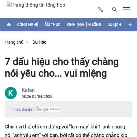
CÔNG NGHỆ
ẨM THỰC
KINH NGHIỆM SỐNG
DU LỊCH
HÌNH
Trang chủ
Du Học
7 dấu hiệu cho thấy chàng
nói yêu cho... vui miệng
Katan
08:26 05/04/2025
Theo dõi trên
Chính vì thế, chị em đừng vội "lên mây" khi 1 anh chàng
nói "anh yêu em" với bạn, bởi rất có thể chàng chẳng kịp