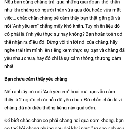
Nếu bạn cùng chàng trải qua những giai đoạn khó khăn
như khi chàng có người thân vừa qua đời, hoặc vừa mất
việc... chắc chắn chàng sẽ cảm thấy bạn thật gần gũi và
nói "Anh yêu em" chẳng mấy khó khăn. Tuy nhiên liệu đó
có phải là tình yêu thực sự hay không? Bạn hoàn toàn có
thể nhận ra điều đó. Đừng vội tin lời nói của chàng, hãy
nghe trái tim mình lên tiếng xem thực sự bạn và chàng đã
yêu nhau chưa, hay đó chỉ là sự cảm thông, thương cảm
nhé!
Bạn chưa cảm thấy yêu chàng
Nếu anh ấy cứ nói "Anh yêu em" hoài mà bạn vẫn cảm
thấy là 2 người chưa hẳn đã yêu nhau. Đó chắc chắn là vì
chàng đã nói điều thiêng liêng này quá sớm.
Để biết chắc chắn có phải chàng nói quá sớm không, bạn
có thể hỏi chàng những câu đại khái như: " Vì sao anh yêu