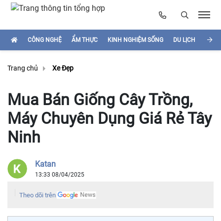
CÔNG NGHỆ
ẨM THỰC
KINH NGHIỆM SỐNG
DU LỊCH
HÌNH
Trang chủ
Xe Đẹp
Mua Bán Giống Cây Trồng,
Máy Chuyên Dụng Giá Rẻ Tây
Ninh
Katan
13:33 08/04/2025
Theo dõi trên