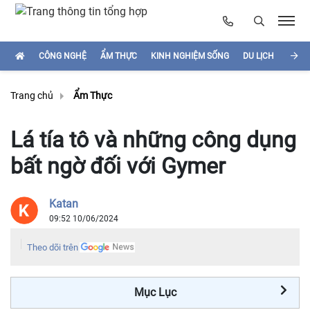
CÔNG NGHỆ
ẨM THỰC
KINH NGHIỆM SỐNG
DU LỊCH
HÌNH
Trang chủ
Ẩm Thực
Lá tía tô và những công dụng
bất ngờ đối với Gymer
Katan
09:52 10/06/2024
Theo dõi trên
Mục Lục