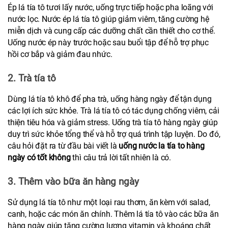
Ép lá tía tô tươi lấy nước, uống trực tiếp hoặc pha loãng với 
nước lọc. Nước ép lá tía tô giúp giảm viêm, tăng cường hệ 
miễn dịch và cung cấp các dưỡng chất cần thiết cho cơ thể. 
Uống nước ép này trước hoặc sau buổi tập để hỗ trợ phục 
hồi cơ bắp và giảm đau nhức.
2. Trà tía tô
Dùng lá tía tô khô để pha trà, uống hàng ngày để tận dụng 
các lợi ích sức khỏe. Trà lá tía tô có tác dụng chống viêm, cải 
thiện tiêu hóa và giảm stress. Uống trà tía tô hàng ngày giúp 
duy trì sức khỏe tổng thể và hỗ trợ quá trình tập luyện. Do đó, 
câu hỏi đặt ra từ đầu bài viết là 
uống nước la tía to hàng 
ngày có tốt không
 thì câu trả lời tất nhiên là có.
3. Thêm vào bữa ăn hàng ngày
Sử dụng lá tía tô như một loại rau thơm, ăn kèm với salad, 
canh, hoặc các món ăn chính. Thêm lá tía tô vào các bữa ăn 
hàng ngày giúp tăng cường lượng vitamin và khoáng chất 