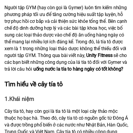
Người tập GYM (hay còn gọi là Gymer) luôn tìm kiếm những 
phương pháp tối ưu để tăng cường hiệu suất tập luyện, hỗ 
trợ phục hồi cơ bắp và cải thiện sức khỏe tổng thể. Bên cạnh 
chế độ dinh dưỡng hợp lý và các bài tập khoa học, việc bổ 
sung các loại thảo dược vào chế độ ăn uống hàng ngày có 
thể mang lại nhiều lợi ích đáng kể. Trong đó, lá tía tô được 
xem là 1 trong những loại thảo dược không thể thiếu đối với 
người tập GYM. Thông qua bài viết này, 
Unity Fitness
 sẽ cho 
các bạn biết những công dụng của lá tía tô đối với Gymer và 
trả lời câu hỏi 
uống nước la tía to hàng ngày có tốt không?
Tìm hiểu về cây tía tô
1.Khái niệm
Cây tía tô, hay còn gọi là tía tô là một loại cây thảo mộc 
thuộc họ bạc hà. Theo đó, cây tía tô có nguồn gốc từ Đông Á 
và được trồng phổ biến ở các nước như Nhật Bản, Hàn Quốc, 
Trung Quốc và Việt Nam. Cây tía tô có nhiều công dụng 