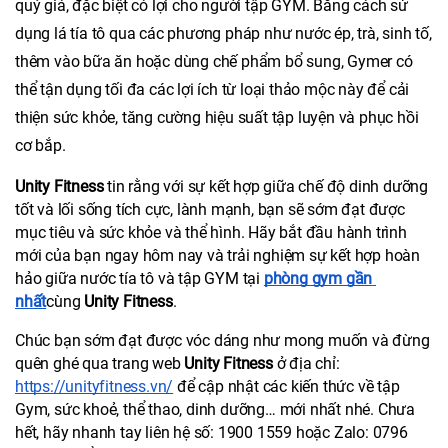
quý giá, đặc biệt có lợi cho người tập GYM. Bằng cách sử 
dụng lá tía tô qua các phương pháp như nước ép, trà, sinh tố, 
thêm vào bữa ăn hoặc dùng chế phẩm bổ sung, Gymer có 
thể tận dụng tối đa các lợi ích từ loại thảo mộc này để cải 
thiện sức khỏe, tăng cường hiệu suất tập luyện và phục hồi 
cơ bắp. 
Unity Fitness
 tin rằng với sự kết hợp giữa chế độ dinh dưỡng 
tốt và lối sống tích cực, lành mạnh, bạn sẽ sớm đạt được 
mục tiêu và sức khỏe và thể hình. Hãy bắt đầu hành trình 
mới của bạn ngay hôm nay và trải nghiệm sự kết hợp hoàn 
hảo giữa nước tía tô và tập GYM tại 
phòng gym gần 
nhất
cùng 
Unity Fitness
.
Chúc bạn sớm đạt được vóc dáng như mong muốn và đừng 
quên ghé qua trang web 
Unity Fitness
 ở địa chỉ: 
https://unityfitness.vn/
 để cập nhật các kiến thức về tập 
Gym, sức khoẻ, thể thao, dinh dưỡng… mới nhất nhé. Chưa 
hết, hãy nhanh tay liên hệ số: 1900 1559 hoặc Zalo: 0796 