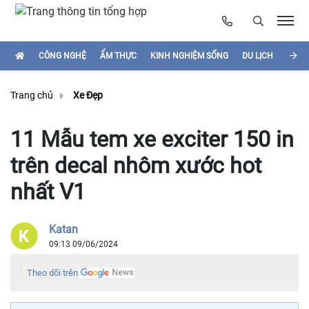
CÔNG NGHỆ
ẨM THỰC
KINH NGHIỆM SỐNG
DU LỊCH
HÌNH
Trang chủ
Xe Đẹp
11 Mẫu tem xe exciter 150 in
trên decal nhôm xước hot
nhất V1
Katan
09:13 09/06/2024
Theo dõi trên