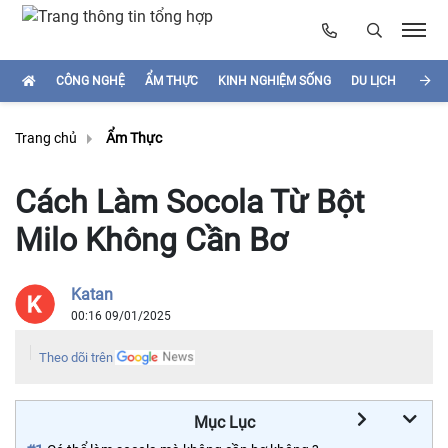
CÔNG NGHỆ
ẨM THỰC
KINH NGHIỆM SỐNG
DU LỊCH
HÌNH
Trang chủ
Ẩm Thực
Cách Làm Socola Từ Bột
Milo Không Cần Bơ
Katan
00:16 09/01/2025
Theo dõi trên
Mục Lục