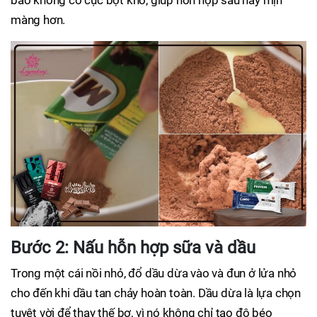
bảo không có cục bột khô, giúp hỗn hợp sau này mịn
màng hơn.
Bước 2: Nấu hỗn hợp sữa và dầu
Trong một cái nồi nhỏ, đổ dầu dừa vào và đun ở lửa nhỏ
cho đến khi dầu tan chảy hoàn toàn. Dầu dừa là lựa chọn
tuyệt vời để thay thế bơ, vì nó không chỉ tạo độ béo