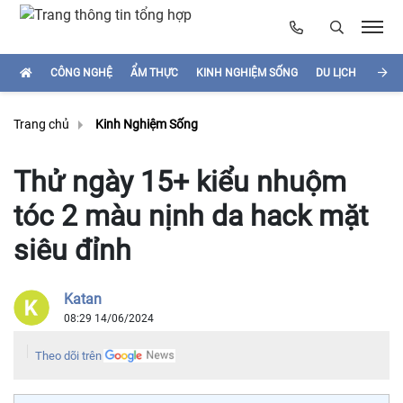
CÔNG NGHỆ
ẨM THỰC
KINH NGHIỆM SỐNG
DU LỊCH
HÌNH
Trang chủ
Kinh Nghiệm Sống
Thử ngày 15+ kiểu nhuộm
tóc 2 màu nịnh da hack mặt
siêu đỉnh
Katan
08:29 14/06/2024
Theo dõi trên