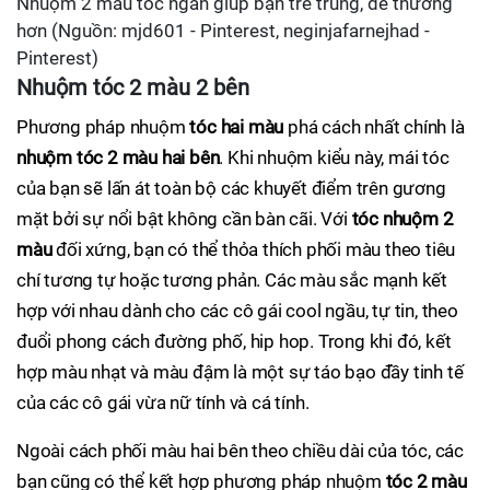
Nhuộm 2 màu tóc ngắn giúp bạn trẻ trung, dễ thương
hơn (Nguồn: mjd601 - Pinterest, neginjafarnejhad -
Pinterest)
Nhuộm tóc 2 màu 2 bên
Phương pháp nhuộm
tóc hai màu
phá cách nhất chính là
nhuộm tóc 2 màu hai bên
. Khi nhuộm kiểu này, mái tóc
của bạn sẽ lấn át toàn bộ các khuyết điểm trên gương
mặt bởi sự nổi bật không cần bàn cãi. Với
tóc nhuộm 2
màu
đối xứng, bạn có thể thỏa thích phối màu theo tiêu
chí tương tự hoặc tương phản. Các màu sắc mạnh kết
hợp với nhau dành cho các cô gái cool ngầu, tự tin, theo
đuổi phong cách đường phố, hip hop. Trong khi đó, kết
hợp màu nhạt và màu đậm là một sự táo bạo đầy tinh tế
của các cô gái vừa nữ tính và cá tính.
Ngoài cách phối màu hai bên theo chiều dài của tóc, các
bạn cũng có thể kết hợp phương pháp nhuộm
tóc 2 màu