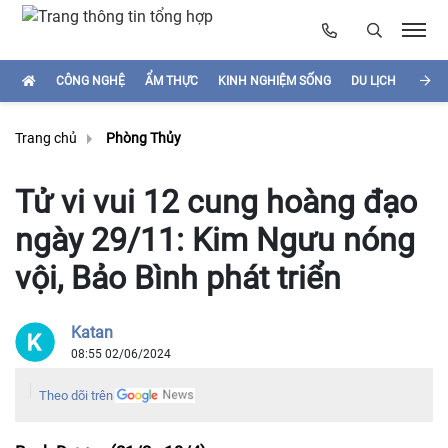
CÔNG NGHỆ
ẨM THỰC
KINH NGHIỆM SỐNG
DU LỊCH
HÌNH
Trang chủ
Phòng Thủy
Tử vi vui 12 cung hoàng đạo
ngày 29/11: Kim Ngưu nóng
vội, Bảo Bình phát triển
Katan
08:55 02/06/2024
Theo dõi trên