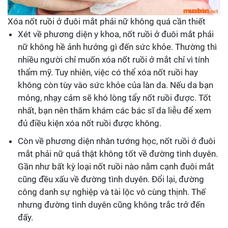
Xóa nốt ruồi ở đuôi mắt phải nữ không quá cần thiết
Xét về phương diện y khoa, nốt ruồi ở đuôi mắt phải
nữ không hề ảnh hưởng gì đến sức khỏe. Thường thì
nhiều người chỉ muốn xóa nốt ruồi ở mắt chỉ vì tính
thẩm mỹ. Tuy nhiên, việc có thể xóa nốt ruồi hay
không còn tùy vào sức khỏe của làn da. Nếu da bạn
mỏng, nhạy cảm sẽ khó lòng tẩy nốt ruồi được. Tốt
nhất, bạn nên thăm khám các bác sĩ da liễu để xem
đủ điều kiện xóa nốt ruồi được không.
Còn về phương diện nhân tướng học, nốt ruồi ở đuôi
mắt phải nữ quả thật không tốt về đường tình duyên.
Gần như bất kỳ loại nốt ruồi nào nằm cạnh đuôi mắt
cũng đều xấu về đường tình duyên. Đổi lại, đường
công danh sự nghiệp và tài lộc vô cùng thịnh. Thế
nhưng đường tình duyên cũng không trắc trở đến
đấy.