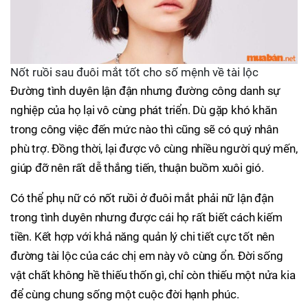
Nốt ruồi sau đuôi mắt tốt cho số mệnh về tài lộc
Đường tình duyên lận đận nhưng đường công danh sự
nghiệp của họ lại vô cùng phát triển. Dù gặp khó khăn
trong công việc đến mức nào thì cũng sẽ có quý nhân
phù trợ. Đồng thời, lại được vô cùng nhiều người quý mến,
giúp đỡ nên rất dễ thắng tiến, thuận buồm xuôi gió.
Có thể phụ nữ có nốt ruồi ở đuôi mắt phải nữ lận đận
trong tình duyên nhưng được cái họ rất biết cách kiếm
tiền. Kết hợp với khả năng quản lý chi tiết cực tốt nên
đường tài lộc của các chị em này vô cùng ổn. Đời sống
vật chất không hề thiếu thốn gì, chỉ còn thiếu một nửa kia
để cùng chung sống một cuộc đời hạnh phúc.