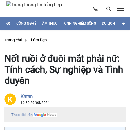
CÔNG NGHỆ
ẨM THỰC
KINH NGHIỆM SỐNG
DU LỊCH
HÌNH
Trang chủ
Làm Đẹp
Nốt ruồi ở đuôi mắt phải nữ:
Tính cách, Sự nghiệp và Tình
duyên
Katan
10:30 29/05/2024
Theo dõi trên