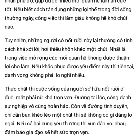
nhân phù trợ, gặp được nhiều mối quan hệ làm ăn cực
tốt. Nếu biết cách tận dụng những lợi thế trong đời sống
thường ngày, công việc thì làm giàu không hề khó chút
nào.
Tuy nhiên, những người có nốt ruồi này lại thường có tính
cách khá xởi lởi, hơi thiếu khôn khéo một chút. Nhất là
trong việc mở rộng các mối quan hệ không được thuận
lợi cho lắm. Nếu khắc phục được yếu điểm này thì tiền tại,
danh vọng không phải lo nghĩ nhiều.
Thực chất thì cuộc sống của người sở hữu nốt ruồi ở
đuôi mắt phải nữ khá trọn vẹn. Đường tài lộc, công danh
sự nghiệp vô cùng hoàn hảo. Còn về đường tình duyên,
chỉ cần bạn khéo léo một chút thì sẽ không có gì đáng lo
ngại. Nếu cả hai cùng yêu thương thì vun đắp với nhau,
đảm bảo gia đạo sẽ hết sức trọn vẹn.