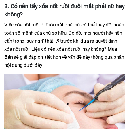
3. Có nên tẩy xóa nốt ruồi đuôi mắt phải nữ hay
không?
Việc xóa nốt ruồi ở đuôi mắt phải nữ có thể thay đổi hoàn
toàn số mệnh của chủ sở hữu. Do đó, mọi người hãy nên
cẩn trọng, suy nghĩ thật kỹ trước khi đưa ra quyết định
xóa nốt ruồi. Liệu có nên xóa nốt ruồi hay không?
Mua
Bán
sẽ giải đáp chi tiết hơn về vấn đề này thông qua phần
nội dung dưới đây: