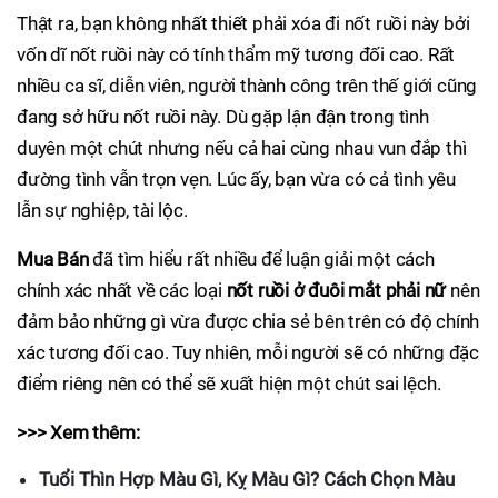
Thật ra, bạn không nhất thiết phải xóa đi nốt ruồi này bởi
vốn dĩ nốt ruồi này có tính thẩm mỹ tương đối cao. Rất
nhiều ca sĩ, diễn viên, người thành công trên thế giới cũng
đang sở hữu nốt ruồi này. Dù gặp lận đận trong tình
duyên một chút nhưng nếu cả hai cùng nhau vun đắp thì
đường tình vẫn trọn vẹn. Lúc ấy, bạn vừa có cả tình yêu
lẫn sự nghiệp, tài lộc.
Mua Bán
đã tìm hiểu rất nhiều để luận giải một cách
chính xác nhất về các loại
nốt ruồi ở đuôi mắt phải nữ
nên
đảm bảo những gì vừa được chia sẻ bên trên có độ chính
xác tương đối cao. Tuy nhiên, mỗi người sẽ có những đặc
điểm riêng nên có thể sẽ xuất hiện một chút sai lệch.
>>> Xem thêm:
Tuổi Thìn Hợp Màu Gì, Kỵ Màu Gì? Cách Chọn Màu