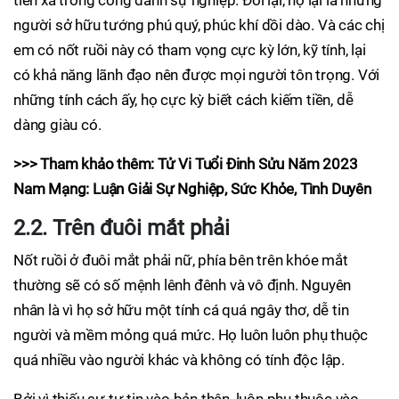
tiến xa trong công danh sự nghiệp. Đổi lại, họ lại là những
người sở hữu tướng phú quý, phúc khí dồi dào. Và các chị
em có nốt ruồi này có tham vọng cực kỳ lớn, kỹ tính, lại
có khả năng lãnh đạo nên được mọi người tôn trọng. Với
những tính cách ấy, họ cực kỳ biết cách kiếm tiền, dễ
dàng giàu có.
>>> Tham khảo thêm: Tử Vi Tuổi Đinh Sửu Năm 2023
Nam Mạng: Luận Giải Sự Nghiệp, Sức Khỏe, Tình Duyên
2.2. Trên đuôi mắt phải
Nốt ruồi ở đuôi mắt phải nữ, phía bên trên khóe mắt
thường sẽ có số mệnh lênh đênh và vô định. Nguyên
nhân là vì họ sở hữu một tính cá quá ngây thơ, dễ tin
người và mềm mỏng quá mức. Họ luôn luôn phụ thuộc
quá nhiều vào người khác và không có tính độc lập.