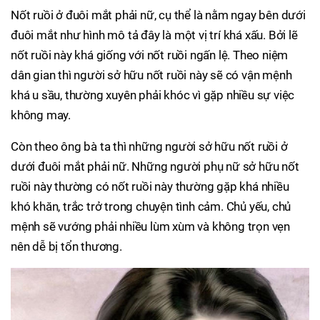
Nốt ruồi ở đuôi mắt phải nữ, cụ thể là nằm ngay bên dưới
đuôi mắt như hình mô tả đây là một vị trí khá xấu. Bởi lẽ
nốt ruồi này khá giống với nốt ruồi ngấn lệ. Theo niệm
dân gian thì người sở hữu nốt ruồi này sẽ có vận mệnh
khá u sầu, thường xuyên phải khóc vì gặp nhiều sự việc
không may.
Còn theo ông bà ta thì những người sở hữu nốt ruồi ở
dưới đuôi mắt phải nữ. Những người phụ nữ sở hữu nốt
ruồi này thường có nốt ruồi này thường gặp khá nhiều
khó khăn, trắc trở trong chuyện tình cảm. Chủ yếu, chủ
mệnh sẽ vướng phải nhiều lùm xùm và không trọn vẹn
nên dễ bị tổn thương.