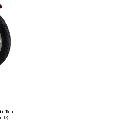
ết định
n kỳ,