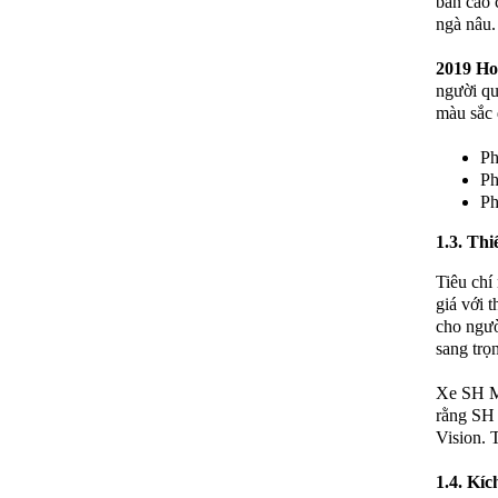
bản cao 
ngà nâu.
2019 Ho
người qu
màu sắc 
Ph
Ph
Ph
1.3. Th
Tiêu chí
giá với 
cho ngườ
sang trọ
Xe SH Mo
rằng SH 
Vision. 
1.4. Kí