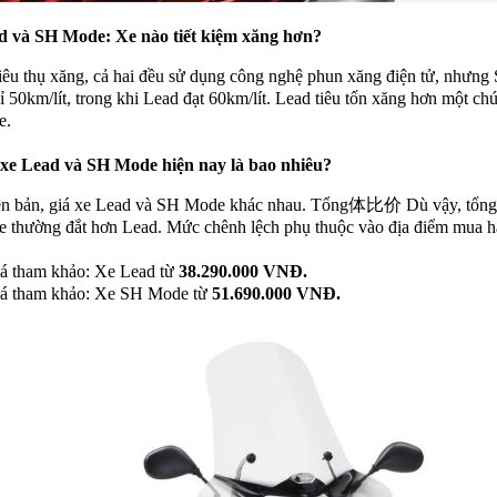
ad và SH Mode: Xe nào tiết kiệm xăng hơn?
iêu thụ xăng, cả hai đều sử dụng công nghệ phun xăng điện tử, nhưng
 50km/lít, trong khi Lead đạt 60km/lít. Lead tiêu tốn xăng hơn một chú
e.
á xe Lead và SH Mode hiện nay là bao nhiêu?
ên bản, giá xe Lead và SH Mode khác nhau. Tổng体比价 Dù vậy, 
thường đắt hơn Lead. Mức chênh lệch phụ thuộc vào địa điểm mua h
á tham khảo: Xe Lead từ
38.290.000 VNĐ.
á tham khảo: Xe SH Mode từ
51.690.000 VNĐ.