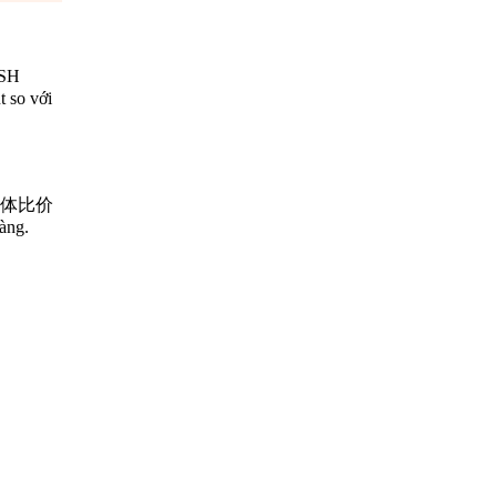
 SH
t so với
tổng体比价
àng.