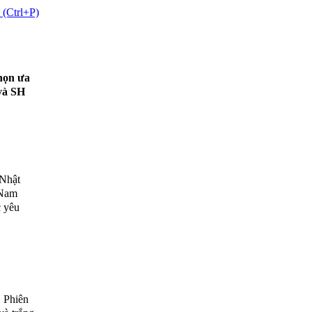
 (Ctrl+P)
họn ưa
và SH
 Nhật
 Nam
c yêu
. Phiên