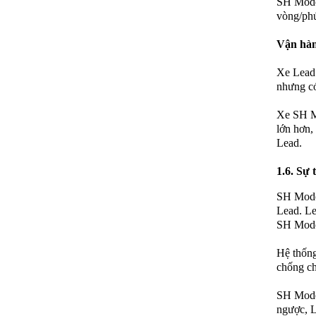
SH Mode 
vòng/phú
Vận hàn
Xe Lead 
nhưng có
Xe SH Mo
lớn hơn,
Lead.
1.6. Sự 
SH Mode 
Lead. Le
SH Mode 
Hệ thống
chống ch
SH Mode 
ngược, L