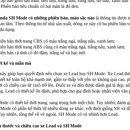
cấp bao gồm sáu màu: đen nâu, trắng nâu, vàng nâu, đỏ nâu, xanh nâu 
 Phiên bản tiêu chuẩn có hai màu là đỏ đen.
nda SH Mode có những phiên bản, màu sắc nào
là thông tin được 
an tâm. Theo thông tin từ nhà sản xuất, dòng xe này có ba phiên bản v
đa dạng:
iên bản thời trang CBS có màu trắng ngà, trắng nâu, xanh lam;
iên bản thời trang ABS cũng có màu trắng ngà, trắng nâu, xanh lam;
iên bản cá tính có đỏ đậm, trắng sứ và bạc mờ.
iết kế và mẫu mã
 này giúp bạn quyết định nên chọn xe Lead hay SH Mode. Xe Lead đư
thiết kế toàn bộ khá mạnh mẽ, gầm xe thấp với yên xe không quá cao, 
i có chiều cao từ 1m5 trở lên. Đuôi xe và đèn được đánh giá là đẹp, nổ
ng. Lead có thiết kế ổn định, phù hợp cho gia đình hoặc nhân viên văn
de có thiết kế thời trang, sang trọng hơn một chút. Tuy nhiên, đánh g
Mode có phần kế thừa từ nhiều dòng xe khác, với đuôi giống SH và đ
Tuy nhiên, tổng thể về vẻ ngoài, SH Mode có vẻ nhỉnh hơn Lead.
ch thước và chiều cao xe Lead và SH Mode