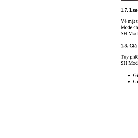
1.7. Le
Về mặt t
Mode chỉ
SH Mod
1.8. Gi
Tùy phi
SH Mode 
Gi
Gi