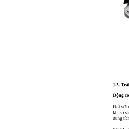
1.5. Tr
Động c
Đối với 
khi so s
dung tíc