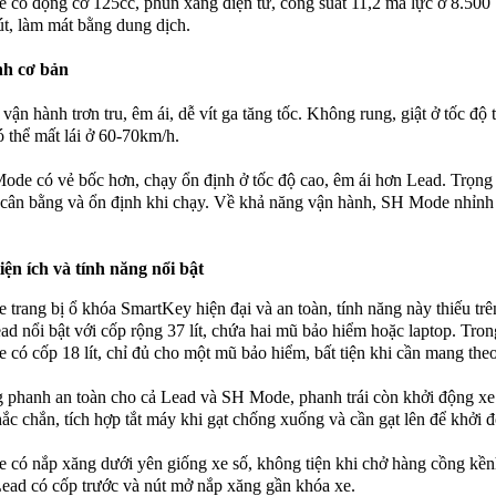
có động cơ 125cc, phun xăng điện tử, công suất 11,2 mã lực ở 8.500
t, làm mát bằng dung dịch.
h cơ bản
vận hành trơn tru, êm ái, dễ vít ga tăng tốc. Không rung, giật ở tốc độ 
 thể mất lái ở 60-70km/h.
de có vẻ bốc hơn, chạy ổn định ở tốc độ cao, êm ái hơn Lead. Trọng
 cân bằng và ổn định khi chạy. Về khả năng vận hành, SH Mode nhỉnh
tiện ích và tính năng nổi bật
trang bị ổ khóa SmartKey hiện đại và an toàn, tính năng này thiếu trê
ad nổi bật với cốp rộng 37 lít, chứa hai mũ bảo hiểm hoặc laptop. Tron
có cốp 18 lít, chỉ đủ cho một mũ bảo hiểm, bất tiện khi cần mang theo
 phanh an toàn cho cả Lead và SH Mode, phanh trái còn khởi động x
ắc chắn, tích hợp tắt máy khi gạt chống xuống và cần gạt lên để khởi 
có nắp xăng dưới yên giống xe số, không tiện khi chở hàng cồng kềnh
ead có cốp trước và nút mở nắp xăng gần khóa xe.