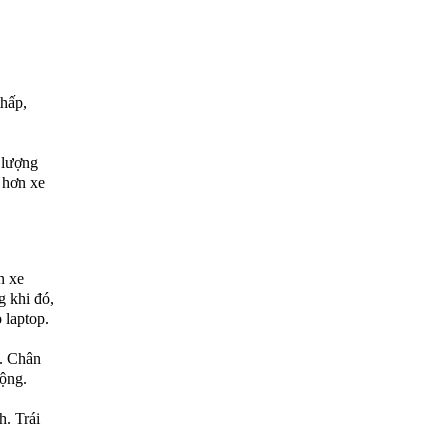
thấp,
 lượng
 hơn xe
n xe
g khi đó,
 laptop.
e. Chân
động.
. Trái