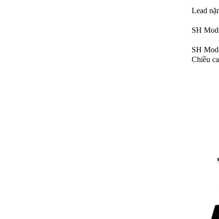
Lead nặ
SH Mode
SH Mode 
Chiều ca