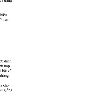
và trắng
nhiều
ới các
ợc đánh
phù hợp
i bật và
 phòng.
iá cho
ầu giống