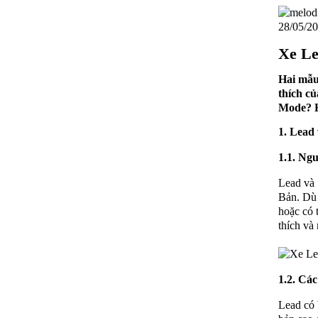
28/05/20
Xe Le
Hai mẫu
thích c
Mode? Hã
1. Lead
1.1. Ng
Lead và 
Bản. Dù 
hoặc có 
thích v
1.2. Các
Lead có 