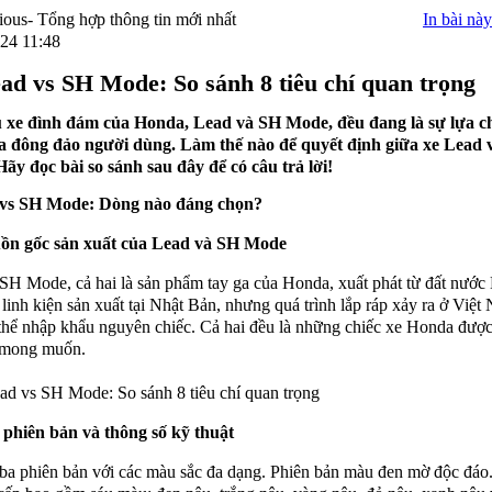
In bài này
24 11:48
ad vs SH Mode: So sánh 8 tiêu chí quan trọng
 xe đình đám của Honda, Lead và SH Mode, đều đang là sự lựa c
ủa đông đảo người dùng. Làm thế nào để quyết định giữa xe Lead 
y đọc bài so sánh sau đây để có câu trả lời!
 vs SH Mode: Dòng nào đáng chọn?
uồn gốc sản xuất của Lead và SH Mode
SH Mode, cả hai là sản phẩm tay ga của Honda, xuất phát từ đất nước
linh kiện sản xuất tại Nhật Bản, nhưng quá trình lắp ráp xảy ra ở Việt
thể nhập khẩu nguyên chiếc. Cả hai đều là những chiếc xe Honda đượ
à mong muốn.
 phiên bản và thông số kỹ thuật
ba phiên bản với các màu sắc đa dạng. Phiên bản màu đen mờ độc đáo