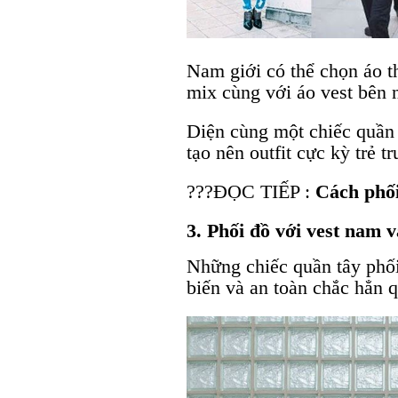
Nam giới có thể chọn áo t
mix cùng với áo vest bên 
Diện cùng một chiếc quần 
tạo nên outfit cực kỳ trẻ t
?️?️?️ĐỌC TIẾP :
Cách phố
3. Phối đồ với vest nam 
Những chiếc quần tây phối
biến và an toàn chắc hẳn 