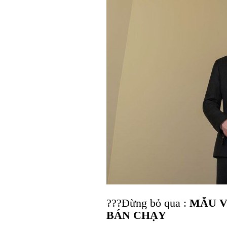
???Đừng bỏ qua :
MẪU V
BÁN CHẠY