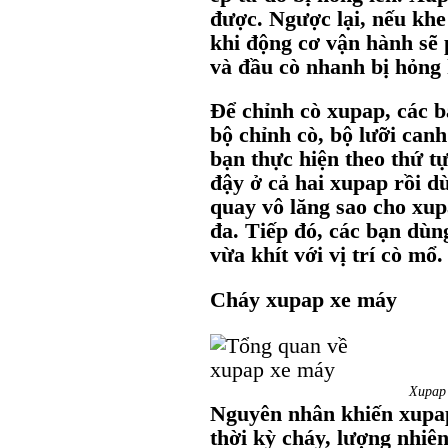
được. Ngược lại, nếu khe
khi động cơ vận hành sẽ 
và đầu cò nhanh bị hỏng
Để chỉnh cò xupap, các 
bộ chỉnh cò, bộ lưỡi can
bạn thực hiện theo thứ t
đậy ở cả hai xupap rồi d
quay vô lăng sao cho xup
đa. Tiếp đó, các bạn dùng
vừa khít với vị trí cò mổ
Cháy xupap xe máy
Xupap 
Nguyên nhân khiến xupap
thời kỳ cháy, lượng nhiê