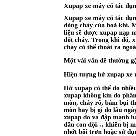
Xupap xe máy có tác dụn
Xupap xe máy có tác dụn
dòng chảy của hoà khí. M
liệu sẽ được xupap nạp mở
đốt cháy. Trong khi đó, 
cháy có thể thoát ra ngoà
Một vài vấn đề thường g
Hiện tượng hở xupap xe
Hở xupap có thể do nhiề
xupap không kín do phần
mòn, cháy rỗ, bám bụi t
mòn hay bị gỉ do lâu ng
xupap do va đập mạnh ha
đầu con đội… khiến bị m
nhớt bôi trơn hoặc sử dụ