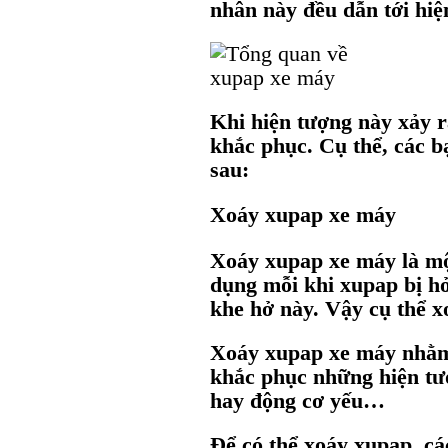
nhân này đều dẫn tới hi
Khi hiện tượng này xảy r
khắc phục. Cụ thể, các b
sau:
Xoáy xupap xe máy
Xoáy xupap xe máy là mộ
dụng mỗi khi xupap bị h
khe hở này. Vậy cụ thể 
Xoáy xupap xe máy nhằm 
khắc phục những hiện tư
hay động cơ yếu…
Để có thể xoáy xupap, cá