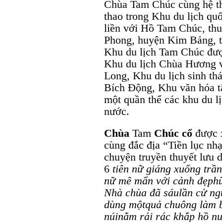
Chùa Tam Chúc cùng hệ th
thao trong Khu du lịch q
liền với Hồ Tam Chúc, thu
Phong, huyện Kim Bảng, tỉ
Khu du lịch Tam Chúc đượ
Khu du lịch Chùa Hương v
Long, Khu du lịch sinh th
Bích Động, Khu văn hóa tâ
một quần thể các khu du lị
nước.
Chùa
Tam
Chúc
cổ
được x
cùng đắc địa “Tiền lục nhạc
chuyện truyền thuyết lưu 
6
tiên
nữ
giáng
xuống
trần
nữ
mê
mẩn
với
cảnh
đẹp
h
Nhà
chùa
đã
sáu
lần
cử
ng
dùng
một
quả
chuông
làm
núi
nằm
rải
rác
khắp
hồ
n