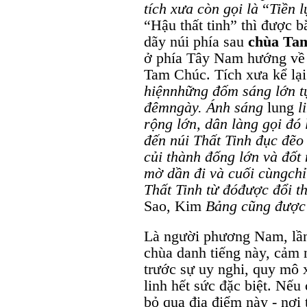
tích
xưa
còn
gọi
là
“
Tiền
l
“Hậu thất tinh” thì được 
dãy núi phía sau
chùa Ta
ở phía Tây Nam hướng về
Tam Chúc. Tích xưa kể lại
hiện
những
đốm
sáng
lớn
t
đêm
ngày
.
Ánh
sáng
lung
l
rộng
lớn
,
dân
làng
gọi
đó
đến
núi
Thất
Tinh
đục
đẽo
củi
thành
đống
lớn
và
đốt
mờ
dần
đi
và
cuối
cùng
chỉ
Thất
Tinh
từ
đó
được
đổi
t
Sao, Kim
Bảng
cũng
được
Là người phương Nam, lần
chùa danh tiếng này, cảm 
trước sự uy nghi, quy mô 
linh hết sức đặc biệt. Nế
bỏ qua địa điểm này - nơi 