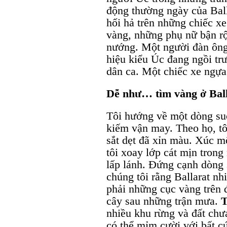
động thường ngày của Ball
hối hả trên những chiếc xe
vàng, những phụ nữ bận rộ
nướng. Một người đàn ông
hiệu kiểu Úc đang ngồi tr
dân ca. Một chiếc xe ngựa
Dễ như… tìm vàng ở Bal
Tôi hướng về một dòng suố
kiếm vận may. Theo họ, tô
sắt dẹt đã xỉn màu. Xúc mộ
tôi xoay lớp cát mịn trong 
lấp lánh. Đứng cạnh dòng 
chúng tôi rằng Ballarat nh
phải những cục vàng trên 
cây sau những trận mưa.
nhiều khu rừng và đất chư
có thể mỉm cười với bất cứ