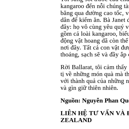
kangaroo đến nỗi chúng tà
băng qua đường cao tốc, v
dân để kiếm ăn. Bà Janet 
đây: họ vô cùng yêu quý v
gồm cả loài kangaroo, biể
động vật hoang dã còn thể 
nơi đây. Tất cả con vật đư
thoáng, sạch sẽ và đầy ắp
Rời Ballarat, tôi cảm thấy
tị về những món quà mà th
với thành quả của những n
và gìn giữ thiên nhiên.
Nguồn: Nguyễn Phan Qu
LIÊN HỆ TƯ VẤN VÀ 
ZEALAND