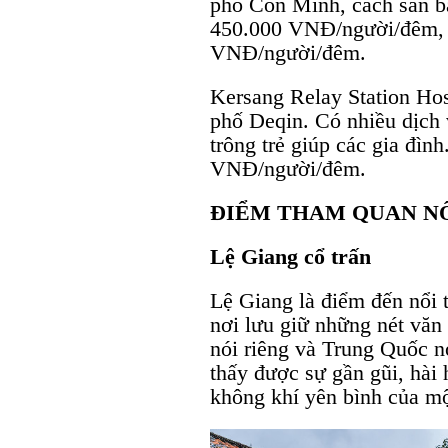
phố Côn Minh, cách sân ba
450.000 VNĐ/người/đêm, 
VNĐ/người/đêm.
Kersang Relay Station Hos
phố Deqin. Có nhiều dịch 
trông trẻ giúp các gia đì
VNĐ/người/đêm.
ĐIỂM THAM QUAN NỔ
Lệ Giang cổ trấn
Lệ Giang là điểm đến nổi t
nơi lưu giữ những nét văn
nói riêng và Trung Quốc n
thấy được sự gần gũi, hài 
không khí yên bình của mộ