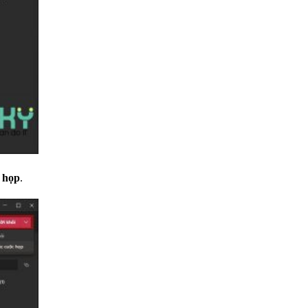
c họp
.