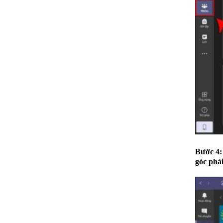
Bước 4:
góc phả