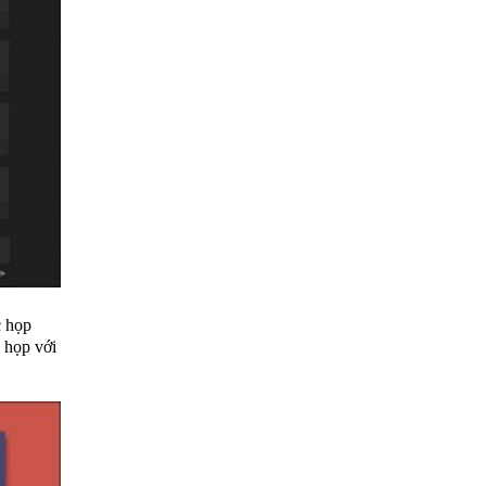
c họp
 họp với