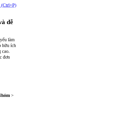
 (Ctrl+P)
và dễ
 yếu làm
p hữu ích
 cao.
c đơn
Nhóm
>