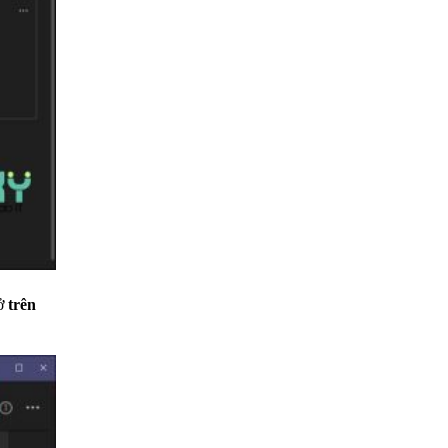
ở
trên