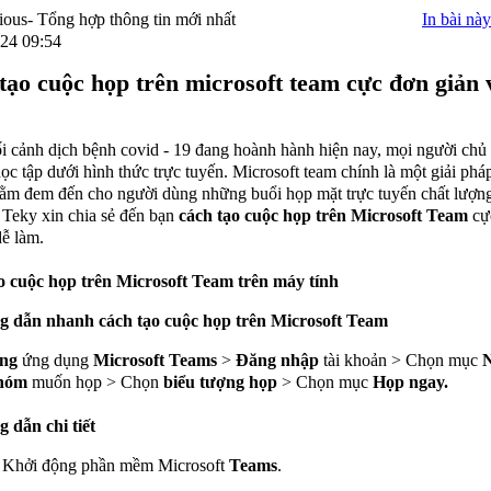
In bài này
24 09:54
tạo cuộc họp trên microsoft team cực đơn giản 
i cảnh dịch bệnh covid - 19 đang hoành hành hiện nay, mọi người chủ
học tập dưới hình thức trực tuyến. Microsoft team chính là một giải phá
ằm đem đến cho người dùng những buổi họp mặt trực tuyến chất lượng
 Teky xin chia sẻ đến bạn
cách tạo cuộc họp trên Microsoft Team
cự
dễ làm.
o cuộc họp trên Microsoft Team
trên máy tính
ng dẫn nhanh
cách tạo cuộc họp trên Microsoft Team
ng
ứng dụng
Microsoft Teams
>
Đăng nhập
tài khoản > Chọn mục
hóm
muốn họp > Chọn
biểu tượng họp
> Chọn mục
Họp ngay.
 dẫn chi tiết
Khởi động phần mềm Microsoft
Teams
.