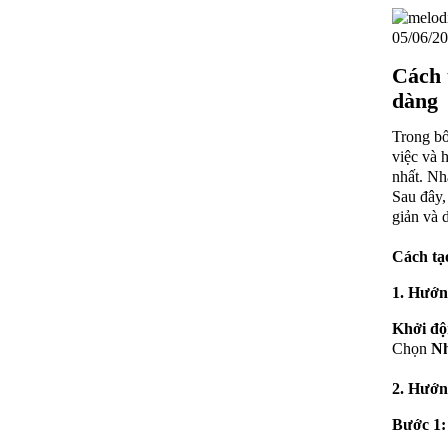
05/06/20
Cách 
dàng
Trong bố
việc và 
nhất. Nh
Sau đây,
giản và 
C
ách tạ
1. Hướ
Khởi độ
Chọn
N
2. Hướng
Bước 1: