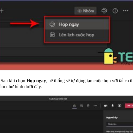
Sau khi chọn
Họp ngay
, hệ thống sẽ tự động tạo cuộc họp với tất cả t
óm như hình dưới đây.