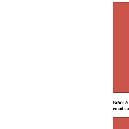
Bước 2:
email c