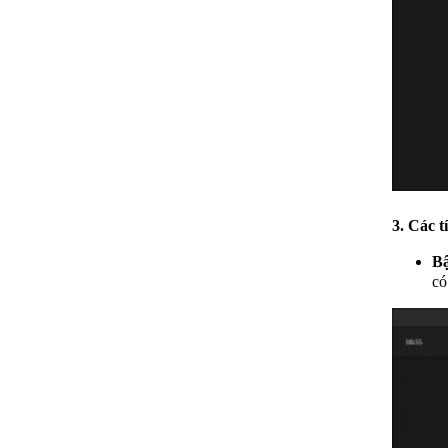
3. Các 
Bậ
có