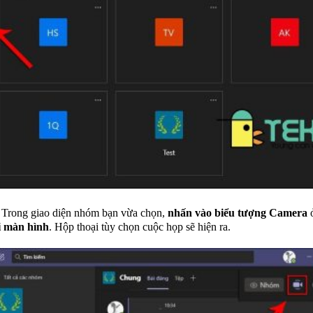
Trong giao diện nhóm bạn vừa chọn,
nhấn vào biểu tượng Camera
i màn hình
. Hộp thoại tùy chọn cuộc họp sẽ hiện ra.