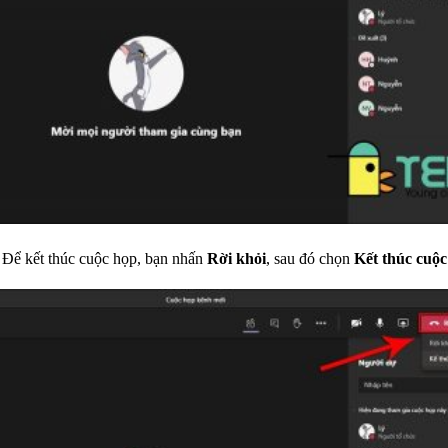
Để kết thúc cuộc họp, bạn nhấn
Rời khỏi
, sau đó chọn
Kết thúc cuộ