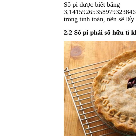
Số pi được biết bằng
3,141592653589793238462
trong tính toán, nên sẽ lấy
2.2 Số pi phải số hữu tỉ 