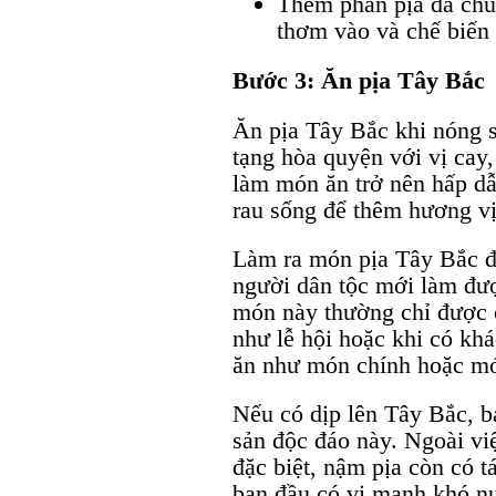
Thêm phần pịa đã chuẩ
thơm vào và chế biến
Bước 3: Ăn pịa Tây Bắc
Ăn pịa Tây Bắc khi nóng sẽ
tạng hòa quyện với vị cay,
làm món ăn trở nên hấp d
rau sống để thêm hương vị 
Làm ra món pịa Tây Bắc đ
người dân tộc mới làm đượ
món này thường chỉ được c
như lễ hội hoặc khi có kh
ăn như món chính hoặc m
Nếu có dịp lên Tây Bắc, 
sản độc đáo này. Ngoài vi
đặc biệt, nậm pịa còn có t
ban đầu có vị mạnh khó nu