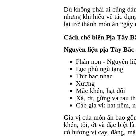
Dù không phải ai cũng dám
nhưng khi hiểu về tác dụng
lại trở thành món ăn “gây
Cách chế biến Pịa Tây B
Nguyên liệu pịa Tây Bắc
Phân non - Nguyên li
Lục phủ ngũ tạng
Thịt bạc nhạc
Xương
Mắc khén, hạt dổi
Xả, ớt, gừng và rau t
Các gia vị: hạt nêm
Gia vị của món ăn bao gồm
khén, tỏi, ớt và đặc biệt 
có hương vị cay, đắng, mặ