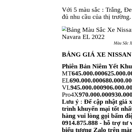
Với 5 màu sắc : Trắng, 
đủ nhu cầu của thị trường.
Màu Sắc X
BẢNG GIÁ XE NISSAN
Phiên Bản
Niêm Yết
Khu
MT
645.000.000
625.000.0
EL
690.000.000
680.000.00
VL
945.000.000
906.000.0
Pro4X
970.000.000
930.00
Lưu ý
:
Để cập nhật giá 
trình khuyến mại tốt nhấ
hàng vui lòng gọi bấm điệ
0914.875.888
- hỗ trợ tư
biểu tượng Zalo trên màn