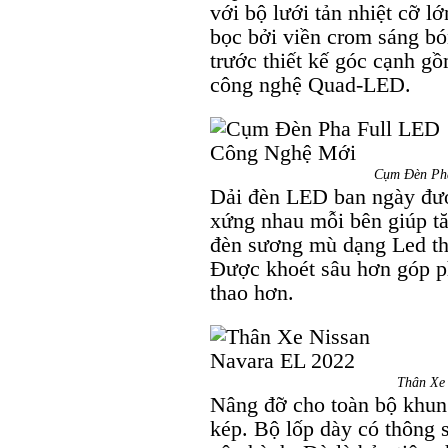
với bộ lưới tản nhiệt cỡ l
bọc bởi viền crom sáng bó
trước thiết kế góc cạnh g
công nghệ Quad-LED.
Cụm Đèn Ph
Dải đèn LED ban ngày đư
xứng nhau mỗi bên giúp tă
đèn sương mù dạng Led thi
Được khoét sâu hơn góp p
thao hơn.
Thân Xe
Nâng đỡ cho toàn bộ khun
kép. Bộ lốp dày có thông