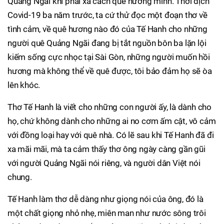
Quảng Ngãi khi phải xa cách quê hương mình. Thời dịch
Covid-19 ba năm trước, ta cứ thử đọc một đoạn thơ về
tình cảm, về quê hương nào đó của Tế Hanh cho những
người quê Quảng Ngãi đang bị tắt nguồn bôn ba lặn lội
kiếm sống cực nhọc tại Sài Gòn, những người muốn hồi
hương mà không thể về quê được, tôi bảo đảm họ sẽ òa
lên khóc.
Thơ Tế Hanh là viết cho những con người ấy, là dành cho
họ, chứ không dành cho những ai no cơm ấm cật, vô cảm
với đồng loại hay với quê nhà. Có lẽ sau khi Tế Hanh đã đi
xa mãi mãi, mà ta cảm thấy thơ ông ngày càng gần gũi
với người Quảng Ngãi nói riêng, và người dân Việt nói
chung.
Tế Hanh làm thơ dễ dàng như giọng nói của ông, đó là
một chất giọng nhỏ nhẹ, miên man như nước sông trôi