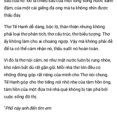
sâu của nó. Đó là chiều sâu của một lòng sông nước xanh
đậm, của một cái giếng đá ong mà ta không nhìn được
thấu đáy.
Thơ Tế Hanh dễ dàng, bộc lộ, thân thiện nhưng không
phải loại thơ phân tích, thơ cấu trúc, thơ biểu tượng. Thơ
ấy không làm cho ai choáng ngợp. Vậy mà không phải dễ
để ta có thể cảm nhận nó, thấu suốt nó hoàn toàn.
Vì đó là thơ nội cảm, nó như mặt nước luôn bị rung nhòe,
khó nắm bắt dù rất gần gũi. Mỗi nhà thơ lớn đều có
những đóng góp rất riêng của mình cho Thơ nói chung.
Tế Hanh góp cho thơ tiếng nói nhỏ nhẹ của tâm hồn ông,
tâm hồn của một đứa trẻ nhà quê không bị tàn phá bởi
cuộc sống đô thị:
"
Phố này anh đến tìm em