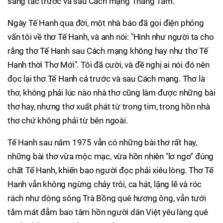
sáng tác trước và sau Cách mạng Tháng Tám.
Ngày Tế Hanh qua đời, một nhà báo đã gọi điện phỏng
vấn tôi về thơ Tế Hanh, và anh nói: "Hình như người ta cho
rằng thơ Tế Hanh sau Cách mạng không hay như thơ Tế
Hanh thời Thơ Mới". Tôi đã cười, và đề nghị ai nói đó nên
đọc lại thơ Tế Hanh cả trước và sau Cách mạng. Thơ là
thơ, không phải lúc nào nhà thơ cũng làm được những bài
thơ hay, nhưng thơ xuất phát từ trong tim, trong hồn nhà
thơ chứ không phải từ bên ngoài.
Tế Hanh sau năm 1975 vẫn có những bài thơ rất hay,
những bài thơ vừa mộc mạc, vừa hồn nhiên "lơ ngơ" đúng
chất Tế Hanh, khiến bao người đọc phải xiêu lòng. Thơ Tế
Hanh vẫn không ngừng chảy trôi, ca hát, lặng lẽ và róc
rách như dòng sông Trà Bồng quê hương ông, vẫn tưới
tắm mát đẫm bao tâm hồn người dân Việt yêu làng quê