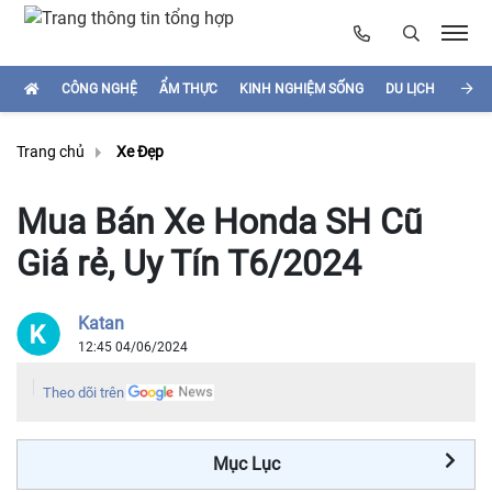
CÔNG NGHỆ
ẨM THỰC
KINH NGHIỆM SỐNG
DU LỊCH
HÌNH
Trang chủ
Xe Đẹp
Mua Bán Xe Honda SH Cũ
Giá rẻ, Uy Tín T6/2024
Katan
12:45 04/06/2024
Theo dõi trên
Mục Lục