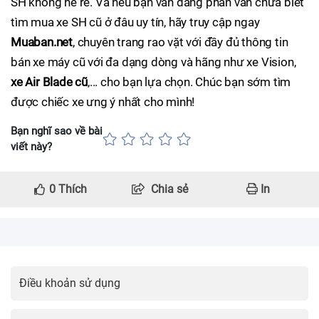
SH không hề rẻ. Và nếu bạn vẫn đang phân vân chưa biết
tìm mua xe SH cũ ở đâu uy tín, hãy truy cập ngay
Muaban.net
, chuyên trang rao vặt với đầy đủ thông tin
bán xe máy cũ với đa dạng dòng và hãng như xe Vision,
xe Air Blade cũ
,... cho bạn lựa chọn. Chúc bạn sớm tìm
được chiếc xe ưng ý nhất cho mình!
Bạn nghĩ sao về bài
viết này?
0
Thích
Chia sẻ
In
Điều khoản sử dụng