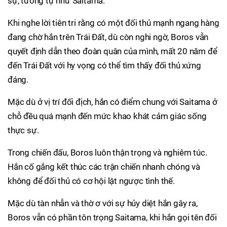
sự, tương tự như Saitama.
Khi nghe lời tiên tri rằng có một đối thủ mạnh ngang hàng
đang chờ hắn trên Trái Đất, dù còn nghi ngờ, Boros vẫn
quyết định dẫn theo đoàn quân của mình, mất 20 năm để
đến Trái Đất với hy vọng có thể tìm thấy đối thủ xứng
đáng.
Mặc dù ở vị trí đối địch, hắn có điểm chung với Saitama ở
chỗ đều quá mạnh đến mức khao khát cảm giác sống
thực sự.
Trong chiến đấu, Boros luôn thận trọng và nghiêm túc.
Hắn cố gắng kết thúc các trận chiến nhanh chóng và
không để đối thủ có cơ hội lật ngược tình thế.
Mặc dù tàn nhẫn và thờ ơ với sự hủy diệt hắn gây ra,
Boros vẫn có phần tôn trọng Saitama, khi hắn gọi tên đối