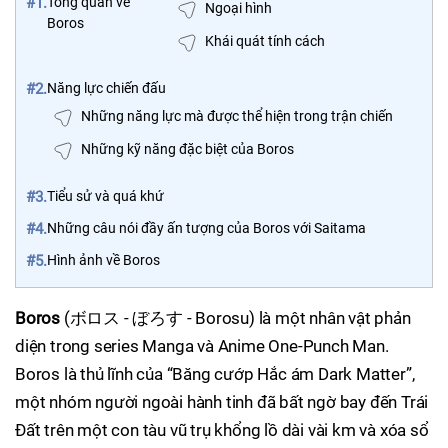
#1.
Tổng quan về
Ngoại hình
Boros
Khái quát tính cách
#2.
Năng lực chiến đấu
Những năng lực mà được thể hiện trong trận chiến
Những kỹ năng đặc biệt của Boros
#3.
Tiểu sử và quá khứ
#4.
Những câu nói đầy ấn tượng của Boros với Saitama
#5.
Hình ảnh về Boros
Boros
(ボロス - ぼろす - Borosu) là một nhân vật phản
diện trong series Manga và Anime One-Punch Man.
Boros là thủ lĩnh của “Băng cướp Hắc ám Dark Matter”,
một nhóm người ngoài hành tinh đã bất ngờ bay đến Trái
Đất trên một con tàu vũ trụ khổng lồ dài vài km và xóa sổ