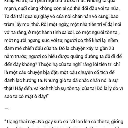
khắp vũ trụ, tàn phá mọi thứ trước mắt. Nhưng ta quá
mạnh, cuối cùng không còn ai có thể đối đầu với ta nữa.
Ta đã trải qua sự giày vò của nỗi chán nản vô cùng, bao
trùm lấy mọi thứ. Rồi một ngày, một nhà tiên tri vĩ đại nói
với ta rằng, ở một hành tinh xa xôi, có một người tồn tại,
một người ngang sức với ta; người có thể khơi lại niềm
đam mê chiến đấu của ta. Đó là chuyện xảy ra gần 20
năm trước; ngươi có hiểu được quãng đường ta đã đi để
đến đây không? Thuộc hạ của ta nghĩ rằng lời tiên tri chỉ
là một câu chuyện bịa đặt, một câu chuyện cổ tích để
đánh lạc hướng ta. Nhưng giờ ta đã chắc chắn nó là sự
thật! Hãy đến, và kích thích sự tồn tại của ta! Đó là lý do vì
sao ta có mặt ở đây!”
—-
“Trạng thái này…Nó gây sức ép rất lớn lên cơ thể ta, giống