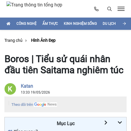
CÔNG NGHỆ
ẨM THỰC
KINH NGHIỆM SỐNG
DU LỊCH
HÌNH
Trang chủ
Hình Ảnh Đẹp
Boros | Tiểu sử quái nhân
đầu tiên Saitama nghiêm túc
Katan
13:33 19/05/2026
Theo dõi trên
Mục Lục