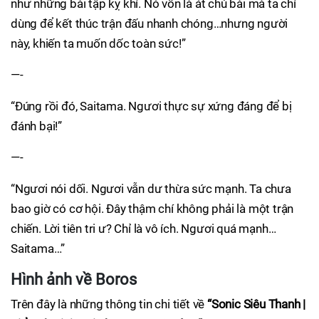
như những bài tập kỵ khí. Nó vốn là át chủ bài mà ta chỉ
dùng để kết thúc trận đấu nhanh chóng…nhưng người
này, khiến ta muốn dốc toàn sức!”
—-
“Đúng rồi đó, Saitama. Ngươi thực sự xứng đáng để bị
đánh bại!”
—-
“Ngươi nói dối. Ngươi vẫn dư thừa sức mạnh. Ta chưa
bao giờ có cơ hội. Đây thậm chí không phải là một trận
chiến. Lời tiên tri ư? Chỉ là vô ích. Ngươi quá mạnh…
Saitama…”
Hình ảnh về Boros
Trên đây là những thông tin chi tiết về
“Sonic Siêu Thanh |