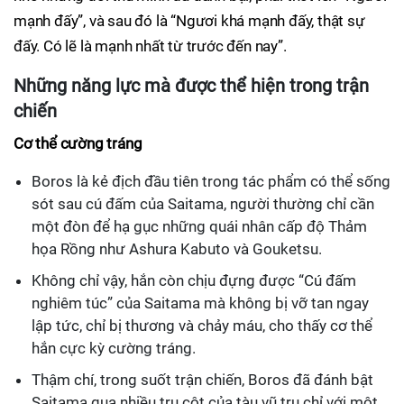
mạnh đấy”, và sau đó là “Ngươi khá mạnh đấy, thật sự
đấy. Có lẽ là mạnh nhất từ trước đến nay”.
Những năng lực mà được thể hiện trong trận
chiến
Cơ thể cường tráng
Boros là kẻ địch đầu tiên trong tác phẩm có thể sống
sót sau cú đấm của Saitama, người thường chỉ cần
một đòn để hạ gục những quái nhân cấp độ Thảm
họa Rồng như Ashura Kabuto và Gouketsu.
Không chỉ vậy, hắn còn chịu đựng được “Cú đấm
nghiêm túc” của Saitama mà không bị vỡ tan ngay
lập tức, chỉ bị thương và chảy máu, cho thấy cơ thể
hắn cực kỳ cường tráng.
Thậm chí, trong suốt trận chiến, Boros đã đánh bật
Saitama qua nhiều trụ cột của tàu vũ trụ chỉ với một