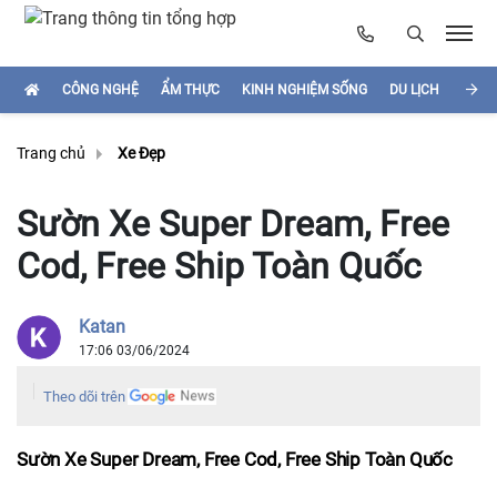
CÔNG NGHỆ
ẨM THỰC
KINH NGHIỆM SỐNG
DU LỊCH
HÌNH
Trang chủ
Xe Đẹp
Sườn Xe Super Dream, Free
Cod, Free Ship Toàn Quốc
Katan
17:06 03/06/2024
Theo dõi trên
Sườn Xe Super Dream, Free Cod, Free Ship Toàn Quốc