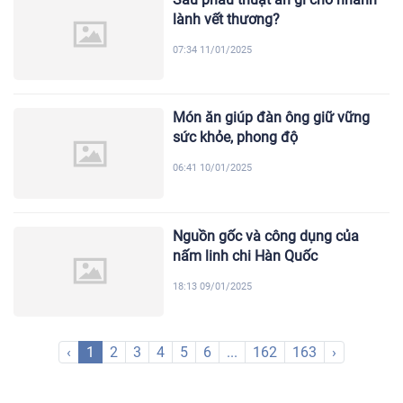
lành vết thương?
07:34 11/01/2025
Món ăn giúp đàn ông giữ vững
sức khỏe, phong độ
06:41 10/01/2025
Nguồn gốc và công dụng của
nấm linh chi Hàn Quốc
18:13 09/01/2025
‹
1
2
3
4
5
6
...
162
163
›