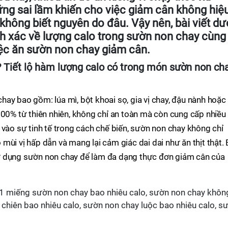
ững sai lầm khiến cho việc giảm cân không hiệ
không biết nguyên do đâu. Vậy nên, bài viết dư
ính xác về lượng calo trong sườn non chay cùng
iệc ăn sườn non chay giảm cân.
 Tiết lộ hàm lượng calo có trong món sườn non ch
ay bao gồm: lúa mì, bột khoai sọ, gia vị chay, đậu nành hoặc
100% từ thiên nhiên, không chỉ an toàn mà còn cung cấp nhiều
 vào sự tinh tế trong cách chế biến, sườn non chay không chỉ
ùi vị hấp dẫn và mang lại cảm giác dai dai như ăn thịt thật. 
ử dụng sườn non chay để làm đa dạng thực đơn giảm cân của