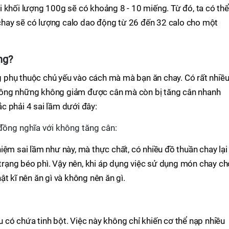
 khối lượng 100g sẽ có khoảng 8 - 10 miếng. Từ đó, ta có thể
hay sẽ có lượng calo dao động từ 26 đến 32 calo cho một
ng?
phụ thuộc chủ yếu vào cách mà mà bạn ăn chay. Có rất nhiề
hông những không giảm được cân mà còn bị tăng cân nhanh
c phải 4 sai lầm dưới đây:
đồng nghĩa với không tăng cân:
iệm sai lầm như này, mà thực chất, có nhiều đồ thuần chay lại
h trạng béo phì. Vậy nên, khi áp dụng việc sử dụng món chay ch
t kĩ nên ăn gì và không nên ăn gì.
có chứa tinh bột. Việc này không chỉ khiến cơ thể nạp nhiều