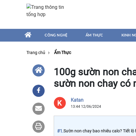
CÔNG NGHỆ
ẨM THỰC
KINH N
Trang chủ
Ẩm Thực
100g sườn non chay
sườn non chay có
Katan
13:44 12/06/2024
#1.
Sườn non chay bao nhiêu calo? Tiết lộ