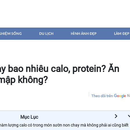
GHIỆM SỐNG
DU LỊCH
HÌNH ẢNH ĐẸP
LÀM ĐẸP
 bao nhiêu calo, protein? Ăn
 mập không?
Theo dõi trên
Mục Lục
 hàm lượng calo có trong món sườn non chay mà không phải ai cũng biết