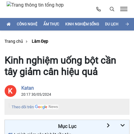
CÔNG NGHỆ
ẨM THỰC
KINH NGHIỆM SỐNG
DU LỊCH
HÌNH
Trang chủ
Làm Đẹp
Kinh nghiệm uống bột cần
tây giảm cân hiệu quả
Katan
20:17 30/05/2024
Theo dõi trên
Mục Lục