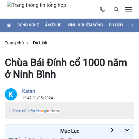
CÔNG NGHỆ
ẨM THỰC
KINH NGHIỆM SỐNG
DU LỊCH
HÌNH
Trang chủ
Du Lịch
Chùa Bái Đính cổ 1000 năm
ở Ninh Bình
Katan
12:47 31/05/2024
Theo dõi trên
Mục Lục