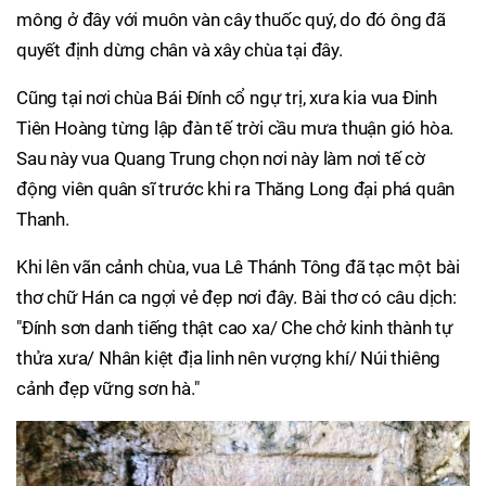
mông ở đây với muôn vàn cây thuốc quý, do đó ông đã
quyết định dừng chân và xây chùa tại đây.
Cũng tại nơi chùa Bái Đính cổ ngự trị, xưa kia vua Đinh
Tiên Hoàng từng lập đàn tế trời cầu mưa thuận gió hòa.
Sau này vua Quang Trung chọn nơi này làm nơi tế cờ
động viên quân sĩ trước khi ra Thăng Long đại phá quân
Thanh.
Khi lên vãn cảnh chùa, vua Lê Thánh Tông đã tạc một bài
thơ chữ Hán ca ngợi vẻ đẹp nơi đây. Bài thơ có câu dịch:
"Đính sơn danh tiếng thật cao xa/ Che chở kinh thành tự
thửa xưa/ Nhân kiệt địa linh nên vượng khí/ Núi thiêng
cảnh đẹp vững sơn hà."