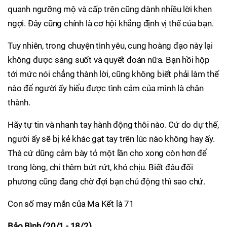
quanh ngưỡng mộ và cấp trên cũng dành nhiều lời khen
ngợi. Đây cũng chính là cơ hội khẳng định vị thế của bạn.
Tuy nhiên, trong chuyện tình yêu, cung hoàng đạo này lại
không được sáng suốt và quyết đoán nữa. Bạn hồi hộp
tới mức nói chẳng thành lời, cũng không biết phải làm thế
nào để người ấy hiểu được tình cảm của mình là chân
thành.
Hãy tự tin và nhanh tay hành động thôi nào. Cứ do dự thế,
người ấy sẽ bị kẻ khác gạt tay trên lúc nào không hay ấy.
Thà cứ dũng cảm bày tỏ một lần cho xong còn hơn để
trong lòng, chỉ thêm bứt rứt, khó chịu. Biết đâu đối
phương cũng đang chờ đợi bạn chủ động thì sao chứ.
Con số may mắn của Ma Kết là 71
Bảo Bình (20/1 - 18/2)