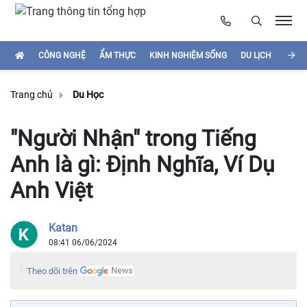
CÔNG NGHỆ
ẨM THỰC
KINH NGHIỆM SỐNG
DU LỊCH
HÌNH
Trang chủ
Du Học
"Người Nhận" trong Tiếng
Anh là gì: Định Nghĩa, Ví Dụ
Anh Việt
Katan
08:41 06/06/2024
Theo dõi trên