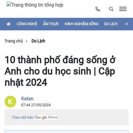
CÔNG NGHỆ
ẨM THỰC
KINH NGHIỆM SỐNG
DU LỊCH
HÌNH
Trang chủ
Du Lịch
10 thành phố đáng sống ở
Anh cho du học sinh | Cập
nhật 2024
Katan
07:44 27/05/2024
Theo dõi trên