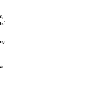
ẽ,
thể
ạng.
g
ài