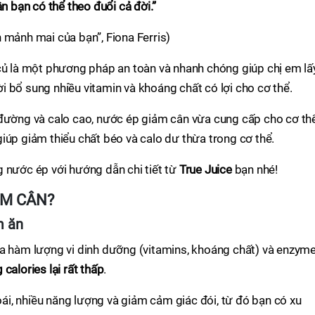
bạn có thể theo đuổi cả đời.”
 mảnh mai của bạn”, Fiona Ferris)
 củ là một phương pháp an toàn và nhanh chóng giúp chị em lấ
hời bổ sung nhiều vitamin và khoáng chất có lợi cho cơ thể.
 đường và calo cao, nước ép giảm cân vừa cung cấp cho cơ th
iúp giảm thiểu chất béo và calo dư thừa trong cơ thể.
 nước ép với hướng dẫn chi tiết từ
True Juice
bạn nhé!
ẢM CÂN?
m ăn
ứa hàm lượng vi dinh dưỡng (vitamins, khoáng chất) và enzym
 calories lại rất thấp
.
i, nhiều năng lượng và giảm cảm giác đói, từ đó bạn có xu