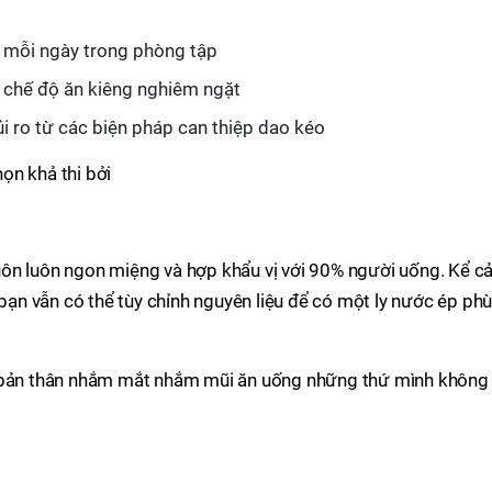
 mỗi ngày trong phòng tập
 chế độ ăn kiêng nghiêm ngặt
ủi ro từ các biện pháp can thiệp dao kéo
ọn khả thi bởi
ôn luôn ngon miệng và hợp khẩu vị với 90% người uống. Kể c
 bạn vẫn có thể tùy chỉnh nguyên liệu để có một ly nước ép ph
p bản thân nhắm mắt nhắm mũi ăn uống những thứ mình không