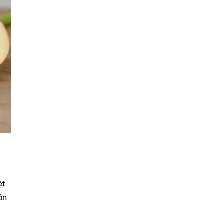
ệt
ồn