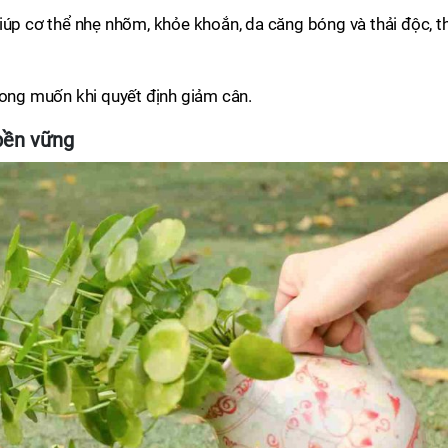
iúp cơ thể nhẹ nhõm, khỏe khoắn, da căng bóng và thải độc, t
mong muốn khi quyết định giảm cân.
bền vững