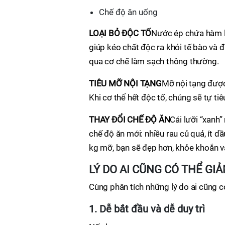
Chế độ ăn uống
LOẠI BỎ ĐỘC TỐ
Nước ép chứa hàm l
giúp kéo chất độc ra khỏi tế bào và đ
qua cơ chế làm sạch thông thường.
TIÊU MỠ NỘI TẠNG
Mỡ nội tạng được 
Khi cơ thể hết độc tố, chúng sẽ tự tiê
THAY ĐỔI CHẾ ĐỘ ĂN
Cái lưỡi “xanh
chế độ ăn mới: nhiều rau củ quả, ít d
kg mỡ, bạn sẽ đẹp hơn, khỏe khoắn v
LÝ DO AI CŨNG CÓ THỂ G
Cùng phân tích những lý do ai cũng 
1. Dễ bắt đầu và dễ duy trì