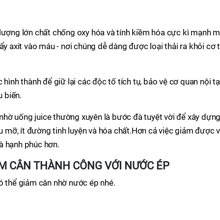
ượng lớn chất chống oxy hóa và tính kiềm hóa cực kì mạnh m
ẩy axit vào máu - nơi chúng dễ dàng được loại thải ra khỏi cơ 
hình thành để giữ lại các độc tố tích tụ, bảo vệ cơ quan nội t
u biến.
” nhờ uống juice thường xuyên là bước đà tuyệt vời để xây dựn
ầu mỡ, ít đường tinh luyện và hóa chất.Hơn cả việc giảm được v
à hạnh phúc hơn.
IẢM CÂN THÀNH CÔNG VỚI NƯỚC ÉP
có thể giảm cân nhờ nước ép nhé.