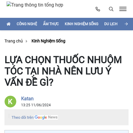
CÔNG NGHỆ
ẨM THỰC
KINH NGHIỆM SỐNG
DU LỊCH
HÌNH
Trang chủ
Kinh Nghiệm Sống
LỰA CHỌN THUỐC NHUỘM
TÓC TẠI NHÀ NÊN LƯU Ý
VẤN ĐỀ GÌ?
Katan
13:25 11/06/2024
Theo dõi trên