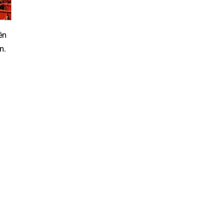
ên
n.