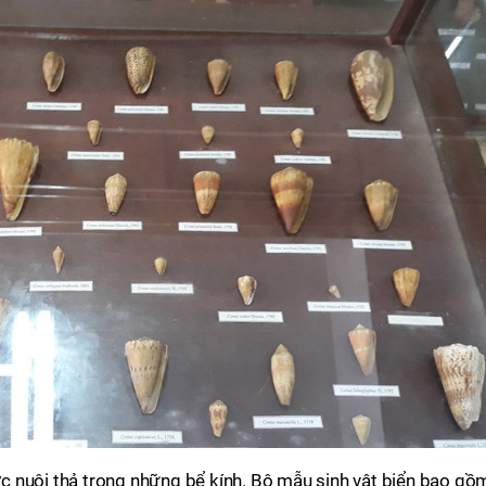
 nuôi thả trong những bể kính. Bộ mẫu sinh vật biển bao gồ