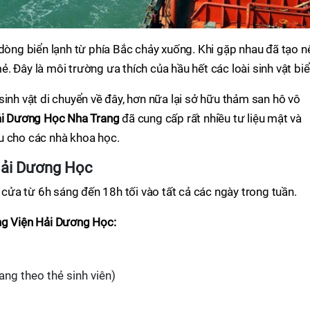
 dòng biển lạnh từ phía Bắc chảy xuống. Khi gặp nhau đã tạo n
 Đây là môi trường ưa thích của hầu hết các loài sinh vật biể
sinh vật di chuyển về đây, hơn nữa lại sở hữu thảm san hô vô
ải Dương Học Nha Trang
đã cung cấp rất nhiều tư liệu mật và
u cho các nhà khoa học.
Hải Dương Học
ửa từ 6h sáng đến 18h tối vào tất cả các ngày trong tuần.
ng Viện Hải Dương Học:
ng theo thẻ sinh viên)