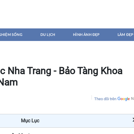
GHIỆM SỐNG
DU LỊCH
HÌNH ẢNH ĐẸP
LÀM ĐẸP
c Nha Trang - Bảo Tàng Khoa
 Nam
Theo dõi trên
Mục Lục