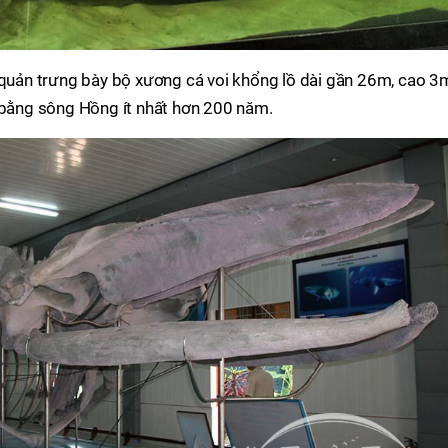
o quản trưng bày bộ xương cá voi khổng lồ dài gần 26m, cao 3
g bằng sông Hồng ít nhất hơn 200 năm.