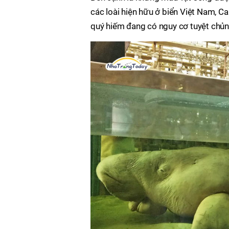
các loài hiện hữu ở biển Việt Nam, C
quý hiếm đang có nguy cơ tuyệt chủ