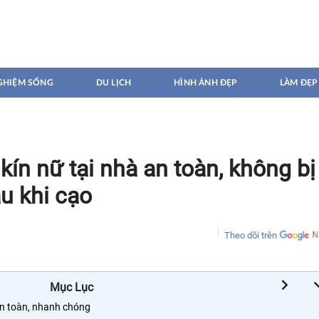
GHIỆM SỐNG
DU LỊCH
HÌNH ẢNH ĐẸP
LÀM ĐẸP
kín nữ tại nhà an toàn, không bị
u khi cạo
Theo dõi trên
Mục Lục
 an toàn, nhanh chóng