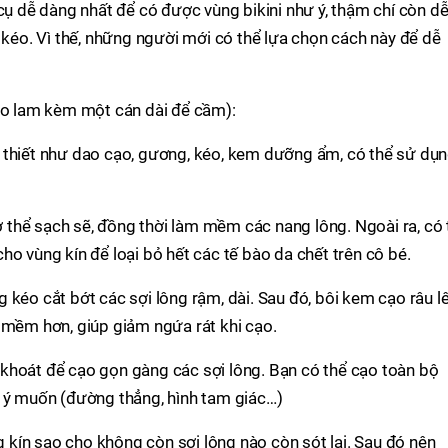
 cụ dễ dàng nhất để có được vùng bikini như ý, thậm chí còn d
g kéo. Vì thế, những người mới có thể lựa chọn cách này để dễ
dao lam kèm một cán dài để cầm):
 thiết như dao cạo, gương, kéo, kem dưỡng ẩm, có thể sử dụ
thể sạch sẽ, đồng thời làm mềm các nang lông. Ngoài ra, có 
ho vùng kín để loại bỏ hết các tế bào da chết trên cô bé.
 kéo cắt bớt các sợi lông rậm, dài. Sau đó, bôi kem cạo râu l
 mềm hơn, giúp giảm ngứa rát khi cạo.
khoát để cạo gọn gàng các sợi lông. Bạn có thể cạo toàn bộ
o ý muốn (đường thẳng, hình tam giác…)
kín sao cho không còn sợi lông nào còn sót lại. Sau đó nên