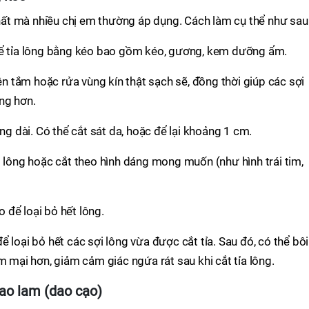
 nhất mà nhiều chị em thường áp dụng. Cách làm cụ thể như sau
để tỉa lông bằng kéo bao gồm kéo, gương, kem dưỡng ẩm.
nên tắm hoặc rửa vùng kín thật sạch sẽ, đồng thời giúp các sợi
ng hơn.
ông dài. Có thể cắt sát da, hoặc để lại khoảng 1 cm.
i lông hoặc cắt theo hình dáng mong muốn (như hình trái tim,
 để loại bỏ hết lông.
 loại bỏ hết các sợi lông vừa được cắt tỉa. Sau đó, có thể bôi
ại hơn, giảm cảm giác ngứa rát sau khi cắt tỉa lông.
ao lam (dao cạo)