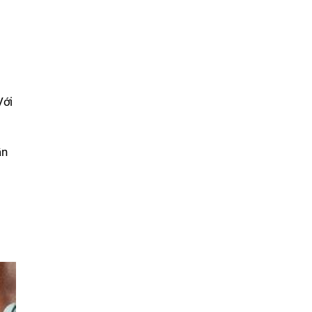
Với
ẫn