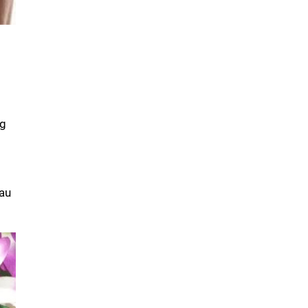
ng
sau