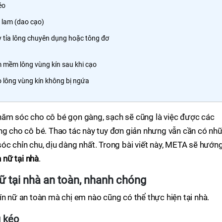
éo
 lam (dao cạo)
 tỉa lông chuyên dụng hoặc tông đơ
 mềm lông vùng kín sau khi cạo
 lông vùng kín không bị ngứa
hăm sóc cho cô bé gọn gàng, sạch sẽ cũng là việc được các
ông cho cô bé. Thao tác này tuy đơn giản nhưng vẫn cần có nh
óc chỉn chu, dịu dàng nhất. Trong bài viết này, META sẽ hướn
n nữ tại nhà
.
nữ tại nhà an toàn, nhanh chóng
ín nữ an toàn mà chị em nào cũng có thể thực hiện tại nhà.
g kéo