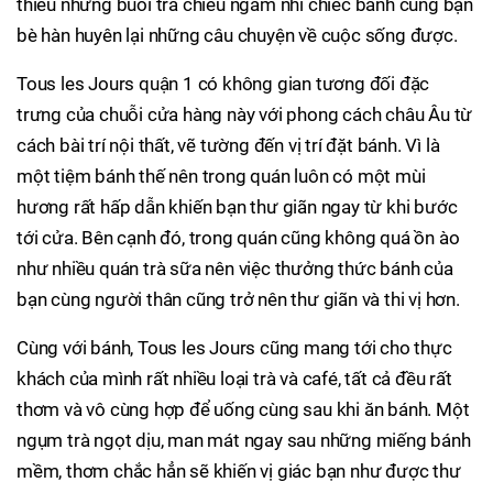
thiếu những buổi trà chiều ngâm nhi chiếc bánh cùng bạn
bè hàn huyên lại những câu chuyện về cuộc sống được.
Tous les Jours quận 1 có không gian tương đối đặc
trưng của chuỗi cửa hàng này với phong cách châu Âu từ
cách bài trí nội thất, vẽ tường đến vị trí đặt bánh. Vì là
một tiệm bánh thế nên trong quán luôn có một mùi
hương rất hấp dẫn khiến bạn thư giãn ngay từ khi bước
tới cửa. Bên cạnh đó, trong quán cũng không quá ồn ào
như nhiều quán trà sữa nên việc thưởng thức bánh của
bạn cùng người thân cũng trở nên thư giãn và thi vị hơn.
Cùng với bánh, Tous les Jours cũng mang tới cho thực
khách của mình rất nhiều loại trà và café, tất cả đều rất
thơm và vô cùng hợp để uống cùng sau khi ăn bánh. Một
ngụm trà ngọt dịu, man mát ngay sau những miếng bánh
mềm, thơm chắc hẳn sẽ khiến vị giác bạn như được thư