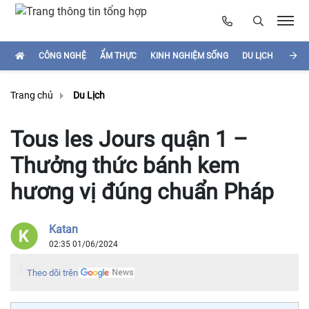
CÔNG NGHỆ
ẨM THỰC
KINH NGHIỆM SỐNG
DU LỊCH
HÌNH
Trang chủ
Du Lịch
Tous les Jours quận 1 –
Thưởng thức bánh kem
hương vị đúng chuẩn Pháp
Katan
02:35 01/06/2024
Theo dõi trên