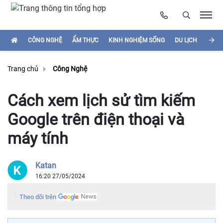
CÔNG NGHỆ
ẨM THỰC
KINH NGHIỆM SỐNG
DU LỊCH
HÌNH
Trang chủ
Công Nghệ
Cách xem lịch sử tìm kiếm
Google trên điện thoại và
máy tính
Katan
16:20 27/05/2024
Theo dõi trên