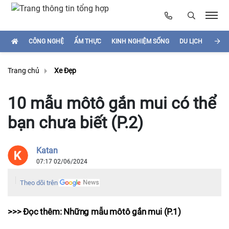
CÔNG NGHỆ
ẨM THỰC
KINH NGHIỆM SỐNG
DU LỊCH
HÌNH
Trang chủ
Xe Đẹp
10 mẫu môtô gắn mui có thể
bạn chưa biết (P.2)
Katan
07:17 02/06/2024
Theo dõi trên
>>> Đọc thêm:
Những mẫu môtô gắn mui (P.1)