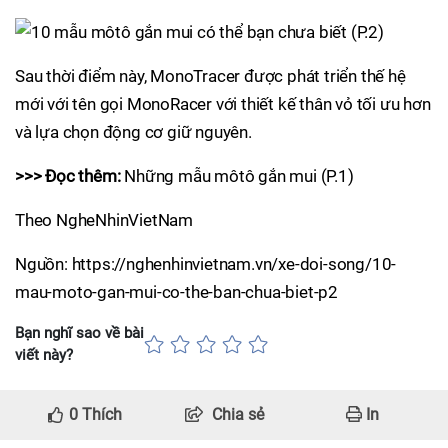
Sau thời điểm này, MonoTracer được phát triển thế hệ
mới với tên gọi MonoRacer với thiết kế thân vỏ tối ưu hơn
và lựa chọn động cơ giữ nguyên.
>>> Đọc thêm:
Những mẫu môtô gắn mui (P.1)
Theo NgheNhinVietNam
Nguồn: https://nghenhinvietnam.vn/xe-doi-song/10-
mau-moto-gan-mui-co-the-ban-chua-biet-p2
Bạn nghĩ sao về bài
viết này?
0
Thích
Chia sẻ
In