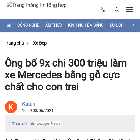
CÔNG NGHỆ
ẨM THỰC
KINH NGHIỆM SỐNG
DU LỊCH
HÌNH
Trang chủ
Xe Đẹp
Ông bố 9x chi 300 triệu làm
xe Mercedes bằng gỗ cực
chất cho con trai
Katan
10:59 03/06/2024
Theo dõi trên