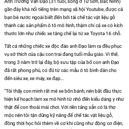
Anh Trương Văn Đạo (31 tuổi, sống ở Từ Sơn, Bắc Ninh)
gần đây khá nổi tiếng trên mạng xã hội Youtube, được cả
bạn bè nước ngoài biết đến bởi tài chế tác vật liệu gỗ
thành các sản phẩm ô tô mô hình, thậm chí cả xe có kích
thước lớn như chiếc xe tăng chế lại từ xe Toyota 16 chỗ.
Tất cả những chiếc xe độc đáo anh Đạo làm ra đều phục
vụ sở thích của cậu con trai đang tuổi mẫu giáo. Vì thế,
trong 3 năm trở lại đây, bộ sưu tập của bố con anh Đạo
đã rất phong phú, có đủ từ các mẫu ô tô bình dân cho
đến siêu xe, xe máy, xe đạp...
"Tôi thấy con mình rất mê xe bốn bánh, nên bắt đầu thực
hiện kế hoạch làm xe mô hình từ nhỏ đến kiểu dáng y như
thật để con thoải mái chơi. Với nền tảng sẵn có là thợ
mộc nên tôi tận dũng kỹ năng để chế tác vật liệu gỗ,
đồng thời học hỏi thêm về cơ khí cũng như động cơ điện,