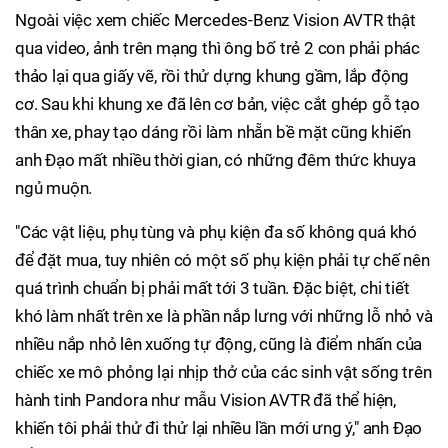
Ngoài việc xem chiếc Mercedes-Benz Vision AVTR thật
qua video, ảnh trên mạng thì ông bố trẻ 2 con phải phác
thảo lại qua giấy vẽ, rồi thử dựng khung gầm, lắp động
cơ. Sau khi khung xe đã lên cơ bản, việc cắt ghép gỗ tạo
thân xe, phay tạo dáng rồi làm nhẵn bề mặt cũng khiến
anh Đạo mất nhiều thời gian, có những đêm thức khuya
ngủ muộn.
"Các vật liệu, phụ tùng và phụ kiện đa số không quá khó
để đặt mua, tuy nhiên có một số phụ kiện phải tự chế nên
quá trình chuẩn bị phải mất tới 3 tuần. Đặc biệt, chi tiết
khó làm nhất trên xe là phần nắp lưng với những lỗ nhỏ và
nhiều nắp nhỏ lên xuống tự động, cũng là điểm nhấn của
chiếc xe mô phỏng lại nhịp thở của các sinh vật sống trên
hành tinh Pandora như mẫu Vision AVTR đã thể hiện,
khiến tôi phải thử đi thử lại nhiều lần mới ưng ý," anh Đạo