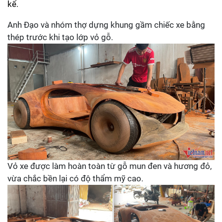
kể.
Anh Đạo và nhóm thợ dựng khung gầm chiếc xe bằng
thép trước khi tạo lớp vỏ gỗ.
Vỏ xe được làm hoàn toàn từ gỗ mun đen và hương đỏ,
vừa chắc bền lại có độ thẩm mỹ cao.