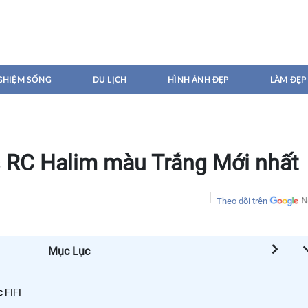
GHIỆM SỐNG
DU LỊCH
HÌNH ẢNH ĐẸP
LÀM ĐẸP
s RC Halim màu Trắng Mới nhất
Theo dõi trên
Mục Lục
c FIFI