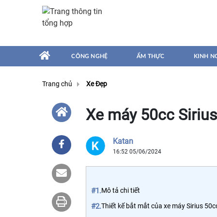
CÔNG NGHỆ
ẨM THỰC
KINH N
Trang chủ
Xe Đẹp
Xe máy 50cc Siriu
Katan
16:52 05/06/2024
#1.
Mô tả chi tiết
#2.
Thiết kế bắt mắt của xe máy Sirius 50c