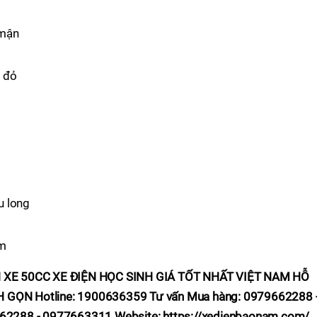
 mận
n đỏ
u long
ám
 XE 50CC XE ĐIỆN HỌC SINH GIÁ TỐT NHẤT VIỆT NAM
HỖ
H GỌN
Hotline:
1900636359
Tư vấn Mua hàng:
0979662288 
662288 - 0977663311
Website: https://xedienbaonam.com/