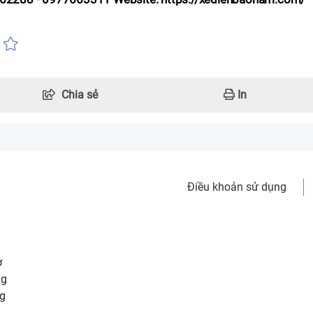
Chia sẻ
In
Điều khoản sử dụng
ở
ng
ng