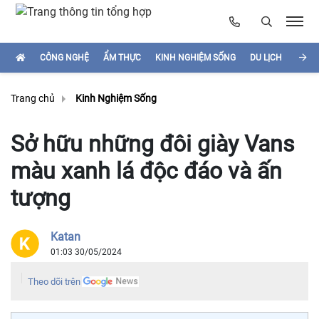
CÔNG NGHỆ
ẨM THỰC
KINH NGHIỆM SỐNG
DU LỊCH
HÌNH
Trang chủ
Kinh Nghiệm Sống
Sở hữu những đôi giày Vans
màu xanh lá độc đáo và ấn
tượng
Katan
01:03 30/05/2024
Theo dõi trên