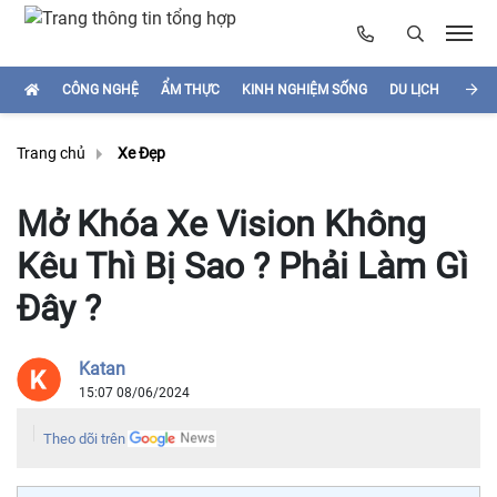
CÔNG NGHỆ
ẨM THỰC
KINH NGHIỆM SỐNG
DU LỊCH
HÌNH
Trang chủ
Xe Đẹp
Mở Khóa Xe Vision Không
Kêu Thì Bị Sao ? Phải Làm Gì
Đây ?
Katan
15:07 08/06/2024
Theo dõi trên