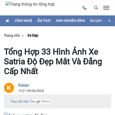
CÔNG NGHỆ
ẨM THỰC
KINH NGHIỆM SỐNG
DU LỊCH
HÌNH
Trang chủ
Xe Đẹp
Tổng Hợp 33 Hình Ảnh Xe
Satria Độ Đẹp Mắt Và Đẳng
Cấp Nhất
Katan
15:21 09/06/2024
Theo dõi trên