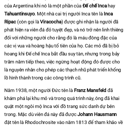
của Argentina khi nó là một phần của
Đế chế Inca
hay
Tahuantinsuyo
. Một nhà cai trị người Inca tên là
Inca
Ripac
(còn gọi là
Viracocha
) được ghi nhận là người đã
phát hiện ra viên đá đỏ tuyệt đẹp, và nó trở nên linh thiêng
đối với những người cho rằng đó là máu đông đặc của
các vị vua và hoàng hậu tổ tiên của họ. Các mỏ đã bị bỏ
hoang khi Đế chế Inca bắt đầu suy tàn, nhưng trong bảy
trăm năm tiếp theo, việc ngừng hoạt động đó được cho
là nguyên nhân cho phép các thạch nhũ phát triển khổng
lồ hình thành trong các công trình cũ.
Năm 1938, một người Đức tên là
Franz Mansfeld
đã
khám phá lại khu mỏ và trong quá trình này, ông đã khai
quật một ngôi mộ Inca với đồ trang sức danh dự bên
trong. Mặc dù viên đá này đã được
Johann Hausmann
đặt tên là Rhodochrosite vào năm 1813 để tham khảo về