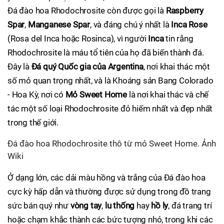
Đá đào hoa Rhodochrosite còn được gọi là
Raspberry
Spar
,
Manganese Spar
, và đáng chú ý nhất là
Inca Rose
(Rosa del Inca hoặc Rosinca), vì người
Inca
tin rằng
Rhodochrosite là máu tổ tiên của họ đã biến thành đá.
Đây là
Đá quý Quốc gia của Argentina
, nơi khai thác một
số mỏ quan trọng nhất, và là Khoáng sản Bang Colorado
- Hoa Kỳ, nơi có
Mỏ Sweet Home
là nơi khai thác và chế
tác một số loại Rhodochrosite đỏ hiếm nhất và đẹp nhất
trong thế giới.
Đá đào hoa Rhodochrosite thô từ mỏ Sweet Home. Ảnh
Wiki
Ở dạng lớn, các dải màu hồng và trắng của Đá đào hoa
cực kỳ hấp dẫn và thường được sử dụng trong đồ trang
sức bán quý như
vòng tay
,
lu thống
hay
hồ ly
, đá trang trí
hoặc chạm khắc thành các bức tượng nhỏ, trong khi các