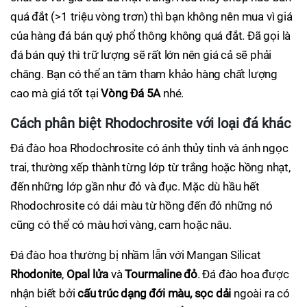
quá đắt (>1 triệu vòng trơn) thì bạn không nên mua vì giá
của hàng đá bán quý phổ thông không quá đắt. Đã gọi là
đá bán quý thì trữ lượng sẽ rất lớn nên giá cả sẽ phải
chăng. Bạn có thể an tâm tham khảo hàng chất lượng
cao mà giá tốt tại
Vòng Đá 5A
nhé.
Cách phân biệt Rhodochrosite với loại đá khác
Đá đào hoa Rhodochrosite có ánh thủy tinh và ánh ngọc
trai, thường xếp thành từng lớp từ trắng hoặc hồng nhạt,
đến những lớp gần như đỏ và đục. Mặc dù hầu hết
Rhodochrosite có dải màu từ hồng đến đỏ những nó
cũng có thể có màu hơi vàng, cam hoặc nâu.
Đá đào hoa thường bị nhầm lẫn với Mangan Silicat
Rhodonite
,
Opal lửa
và
Tourmaline đỏ
. Đá đào hoa được
nhận biết bởi
cấu trúc dạng đới màu, sọc dải
ngoài ra có