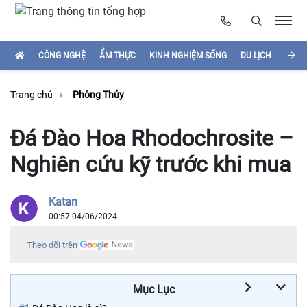
CÔNG NGHỆ
ẨM THỰC
KINH NGHIỆM SỐNG
DU LỊCH
HÌNH
Trang chủ
Phòng Thủy
Đá Đào Hoa Rhodochrosite –
Nghiên cứu kỹ trước khi mua
Katan
00:57 04/06/2024
Theo dõi trên
Mục Lục