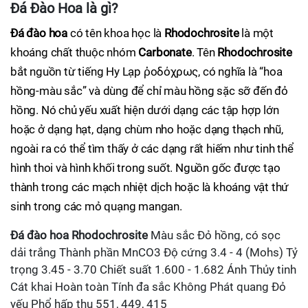
Đá Đào Hoa là gì?
Đá đào hoa
có tên khoa học là
Rhodochrosite
là một
khoáng chất thuộc nhóm
Carbonate
. Tên
Rhodochrosite
bắt nguồn từ tiếng Hy Lạp ῥοδόχρως, có nghĩa là “hoa
hồng-màu sắc” và dùng để chỉ màu hồng sặc sỡ đến đỏ
hồng. Nó chủ yếu xuất hiện dưới dạng các tập hợp lớn
hoặc ở dạng hạt, dạng chùm nho hoặc dạng thạch nhũ,
ngoài ra có thể tìm thấy ở các dạng rất hiếm như tinh thể
hình thoi và hình khối trong suốt. Nguồn gốc được tạo
thành trong các mạch nhiệt dịch hoặc là khoáng vật thứ
sinh trong các mỏ quạng mangan.
Đá đào hoa
Rhodochrosite
Màu sắc Đỏ hồng, có sọc
dải trắng Thành phần MnCO3 Độ cứng 3.4 - 4 (Mohs) Tỷ
trọng 3.45 - 3.70 Chiết suất 1.600 - 1.682 Ánh Thủy tinh
Cát khai Hoàn toàn Tính đa sắc Không Phát quang Đỏ
yếu Phổ hấp thụ 551, 449, 415