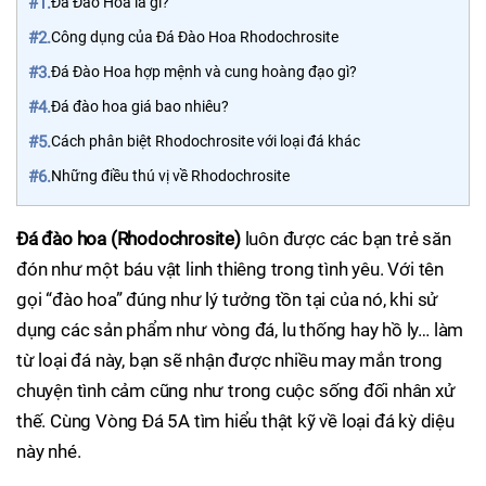
#1.
Đá Đào Hoa là gì?
#2.
Công dụng của Đá Đào Hoa Rhodochrosite
#3.
Đá Đào Hoa hợp mệnh và cung hoàng đạo gì?
#4.
Đá đào hoa giá bao nhiêu?
#5.
Cách phân biệt Rhodochrosite với loại đá khác
#6.
Những điều thú vị về Rhodochrosite
Đá đào hoa (Rhodochrosite)
luôn được các bạn trẻ săn
đón như một báu vật linh thiêng trong tình yêu. Với tên
gọi “đào hoa” đúng như lý tưởng tồn tại của nó, khi sử
dụng các sản phẩm như vòng đá, lu thống hay hồ ly… làm
từ loại đá này, bạn sẽ nhận được nhiều may mắn trong
chuyện tình cảm cũng như trong cuộc sống đối nhân xử
thế. Cùng Vòng Đá 5A tìm hiểu thật kỹ về loại đá kỳ diệu
này nhé.