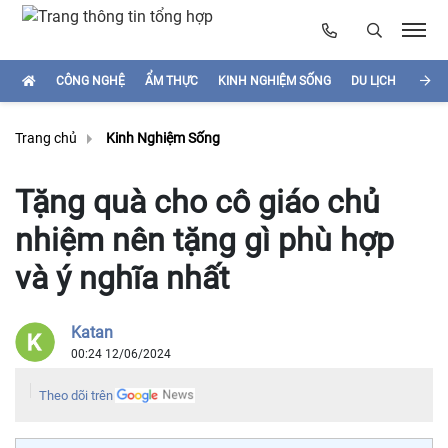
CÔNG NGHỆ
ẨM THỰC
KINH NGHIỆM SỐNG
DU LỊCH
HÌNH
Trang chủ
Kinh Nghiệm Sống
Tặng quà cho cô giáo chủ
nhiệm nên tặng gì phù hợp
và ý nghĩa nhất
Katan
00:24 12/06/2024
Theo dõi trên