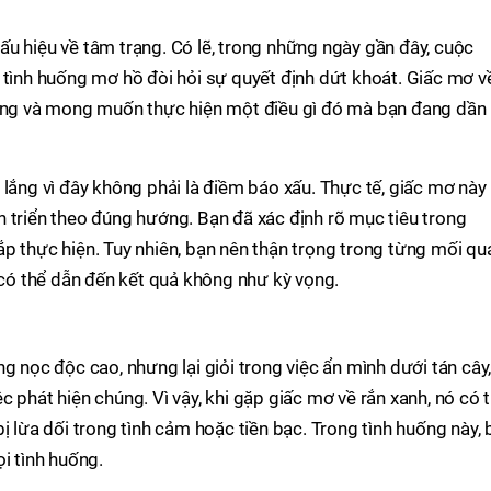
u hiệu về tâm trạng. Có lẽ, trong những ngày gần đây, cuộc
 tình huống mơ hồ đòi hỏi sự quyết định dứt khoát. Giấc mơ v
mang và mong muốn thực hiện một điều gì đó mà bạn đang dần
 lắng vì đây không phải là điềm báo xấu. Thực tế, giấc mơ này
 triển theo đúng hướng. Bạn đã xác định rõ mục tiêu trong
p thực hiện. Tuy nhiên, bạn nên thận trọng trong từng mối qu
m có thể dẫn đến kết quả không như kỳ vọng.
g nọc độc cao, nhưng lại giỏi trong việc ẩn mình dưới tán cây
 phát hiện chúng. Vì vậy, khi gặp giấc mơ về rắn xanh, nó có 
ị lừa dối trong tình cảm hoặc tiền bạc. Trong tình huống này, 
i tình huống.