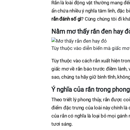
Rắn là loài động vật thường mang đến
ẩn chứa nhiều ý nghĩa tâm linh, đặc 
rắn đánh số gì
? Cùng chúng tôi đi kh
Nằm mơ thấy rắn đen hay đ
Tùy thuộc vào diễn biến mà giấc mơ 
Tùy thuộc vào cách rắn xuất hiện tr
giấc mơ về rắn báo trước điềm lành, 
sao, chúng ta hãy giữ bình tĩnh, không
Ý nghĩa của rắn trong phong
Theo triết lý phong thủy, rắn được co
điểm đặc trưng của loài này chính là qu
của rắn có nghĩa là loại bỏ mọi gán
tươi sáng.