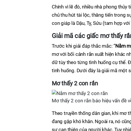
Chính vì lẽ đó, nhiều nhà phong thủy t
chủ thu hút tài lộc, thăng tiến trong
con giáp là Dậu, Tỵ, Sửu (tam hợp với
Giải mã các giấc mơ thấy rắ
Trước khi giải đáp thắc mắc: “
Nằm mơ
mơ với bối cảnh rắn xuất hiện khác n
dữ tùy theo từng tình huống cụ thể. Đ
tình huống. Dưới đây là giải mã một 
Mơ thấy 2 con rắn
Mơ thấy 2 con rắn báo hiệu vấn đề 
Theo truyền thống dân gian, khi mơ t
đang gặp khó khăn. Ngoài ra, nó cũng
sự can thiệp của người khác. Tuy nhiê