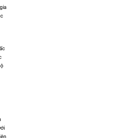
gia
ác
iấc
c
bộ
n
với
iện