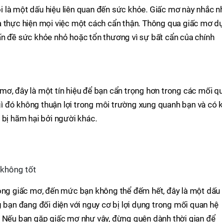
 là một dấu hiệu liên quan đến sức khỏe. Giấc mơ này nhắc n
à thực hiện mọi việc một cách cẩn thận. Thông qua giấc mơ d
ấn đề sức khỏe nhỏ hoặc tổn thương vì sự bất cẩn của chính
mơ, đây là một tín hiệu để bạn cẩn trọng hơn trong các mối q
 gì đó không thuận lợi trong môi trường xung quanh bạn và có 
 bị hãm hại bởi người khác.
 không tốt
rong giấc mơ, đến mức bạn không thể đếm hết, đây là một dấu
g bạn đang đối diện với nguy cơ bị lợi dụng trong mối quan hệ
. Nếu bạn gặp giấc mơ như vậy, đừng quên dành thời gian để