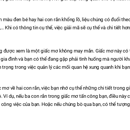
 màu đen bé hay hai con rắn khổng lồ, liệu chúng có đuổi the
… Khi có thông tin cụ thể, việc giải mã sẽ cụ thể và chi tiết hơn
ng được xem là một giấc mơ không may mắn. Giấc mơ này có 
gia đình và bạn có thể đang gặp phải tình huống mà người kh
ẩn trọng trong việc quản lý các mối quan hệ xung quanh khi bạn
c mơ về hai con rắn, việc bạn nhớ cụ thể những chi tiết trong g
. Ví dụ, nếu ba con rắn trong giấc mơ tấn công bạn, điều này 
a công việc của bạn. Hoặc nếu chúng bò qua bạn, có thể tượng