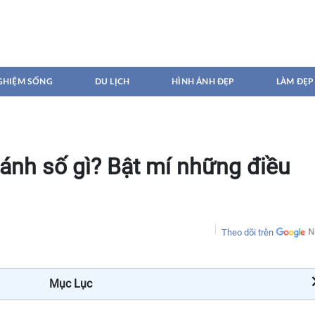
GHIỆM SỐNG
DU LỊCH
HÌNH ẢNH ĐẸP
LÀM ĐẸP
ánh số gì? Bật mí những điều
Theo dõi trên
Mục Lục