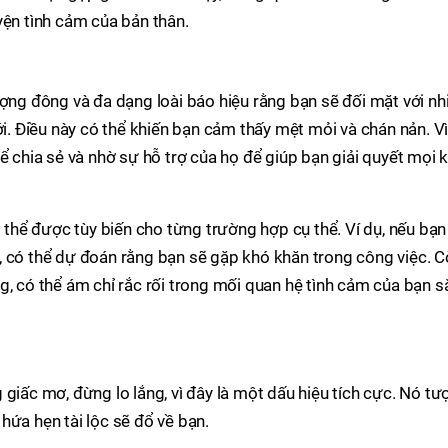
yện tình cảm của bản thân.
ượng đông và đa dạng loài báo hiệu rằng bạn sẽ đối mặt với nh
ới. Điều này có thể khiến bạn cảm thấy mệt mỏi và chán nản. V
ể chia sẻ và nhờ sự hỗ trợ của họ để giúp bạn giải quyết mọi 
ó thể được tùy biến cho từng trường hợp cụ thể. Ví dụ, nếu bạn
, có thể dự đoán rằng bạn sẽ gặp khó khăn trong công việc. 
g, có thể ám chỉ rắc rối trong mối quan hệ tình cảm của bạn s
 giấc mơ, đừng lo lắng, vì đây là một dấu hiệu tích cực. Nó tư
hứa hẹn tài lộc sẽ đổ về bạn.