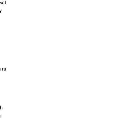
vật
y
 ra
nh
i