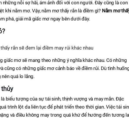
 những nỗi sợ hãi, ám ảnh đối với con người. Đây cũng là con 
biệt khi nằm mơ. Vậy, nằm mơ thấy rắn là điềm gì?
Nằm mơ thấ
ám phá, giải mã giấc mơ ngay bên dưới đây.
ỏ?
thấy rắn sẽ đem lại điềm may rủi khác nhau
ong giấc mơ sẽ mang theo những ý nghĩa khác nhau. Có những
và cũng có những giấc mơ cảnh báo về điềm rủi. Dù tình huống
 nên quá lo lắng.
 thủy
i là biểu tượng của sự tái sinh, thịnh vượng và may mắn. Đặc
á trình lột da liên tục để phát triển theo thời gian. Việc tái si
h nặng và điều không may trong quá khứ để hướng đến tương la