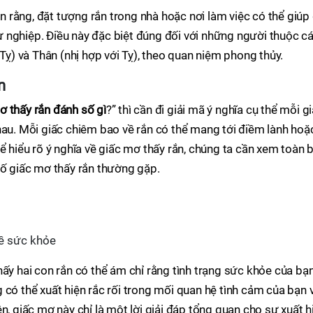
in rằng, đặt tượng rắn trong nhà hoặc nơi làm việc có thể giúp 
 sự nghiệp. Điều này đặc biệt đúng đối với những người thuộc c
 Tỵ) và Thân (nhị hợp với Tỵ), theo quan niệm phong thủy.
n
 thấy rắn đánh số gì
?” thì cần đi giải mã ý nghĩa cụ thể mỗi g
hau. Mỗi giấc chiêm bao về rắn có thể mang tới điềm lành hoặ
ể hiểu rõ ý nghĩa về giấc mơ thấy rắn, chúng ta cần xem toàn 
số giấc mơ thấy rắn thường gặp.
về sức khỏe
hấy hai con rắn có thể ám chỉ rằng tình trạng sức khỏe của bạ
 có thể xuất hiện rắc rối trong mối quan hệ tình cảm của bạn 
n, giấc mơ này chỉ là một lời giải đáp tổng quan cho sự xuất h