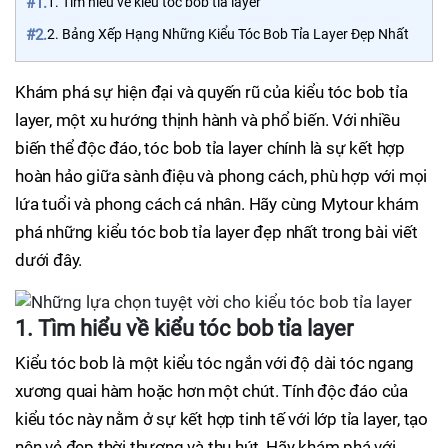
#1.
1. Tìm hiểu về kiểu tóc bob tỉa layer
#2.
2. Bảng Xếp Hạng Những Kiểu Tóc Bob Tỉa Layer Đẹp Nhất
Khám phá sự hiện đại và quyến rũ của kiểu tóc bob tỉa
layer, một xu hướng thịnh hành và phổ biến. Với nhiều
biến thể độc đáo, tóc bob tỉa layer chính là sự kết hợp
hoàn hảo giữa sành điệu và phong cách, phù hợp với mọi
lứa tuổi và phong cách cá nhân. Hãy cùng Mytour khám
phá những kiểu tóc bob tỉa layer đẹp nhất trong bài viết
dưới đây.
1. Tìm hiểu về kiểu tóc bob tỉa layer
Kiểu tóc bob là một kiểu tóc ngắn với độ dài tóc ngang
xương quai hàm hoặc hơn một chút. Tính độc đáo của
kiểu tóc này nằm ở sự kết hợp tinh tế với lớp tỉa layer, tạo
nên vẻ đẹp thời thượng và thu hút. Hãy khám phá với