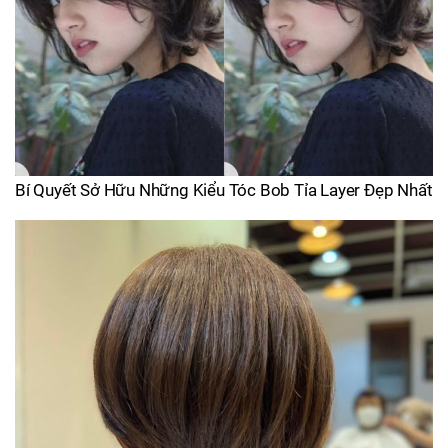
Bí Quyết Sở Hữu Những Kiểu Tóc Bob Tỉa Layer Đẹp Nhất