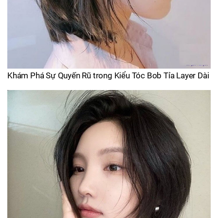
Khám Phá Sự Quyến Rũ trong Kiểu Tóc Bob Tỉa Layer Dài