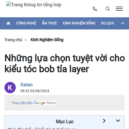
CÔNG NGHỆ
ẨM THỰC
KINH NGHIỆM SỐNG
DU LỊCH
HÌNH
Trang chủ
Kinh Nghiệm Sống
Những lựa chọn tuyệt vời cho
kiểu tóc bob tỉa layer
Katan
09:32 02/06/2024
Theo dõi trên
Mục Lục